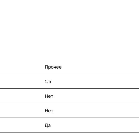
с помещенными
ми. При
ся магнитное
ствие чего,
ся, и
релкой. Для
тных полей,
им экраном.
Прочее
1.5
Нет
Нет
Да