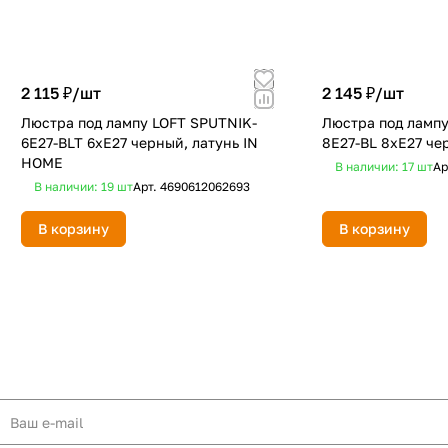
2 115 ₽/
шт
2 145 ₽/
шт
Люстра под лампу LOFT SPUTNIK-
Люстра под лампу
6E27-BLT 6хЕ27 черный, латунь IN
8E27-BL 8хЕ27 ч
HOME
В наличии: 17
шт
Ар
В наличии: 19
шт
Арт.
4690612062693
В корзину
В корзину