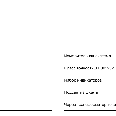
системой. В составе имеют круглую катушку 
внутрь подвижным и неподвижным сердечника
протекании тока через витки катушки, создает
поле, намагничивающее оба сердечника. Вслед
одноименные полюса сердечников отталкивают
подвижный сердечник поворачивает ось со ст
защиты от негативного влияния внешних магни
катушка и сердечники защищены металлическ
Измерительная система
Класс точности_EF001532
Набор индикаторов
Подсветка шкалы
Через трансформатор тока