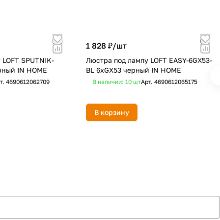
1 828 ₽/
шт
 LOFT SPUTNIK-
Люстра под лампу LOFT EASY-6GX53-
ерный IN HOME
BL 6хGX53 черный IN HOME
т.
4690612062709
В наличии: 10
шт
Арт.
4690612065175
В корзину