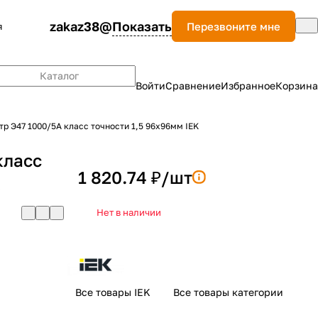
zakaz38@
Показать
Перезвоните мне
я
Каталог
Войти
Сравнение
Избранное
Корзина
р Э47 1000/5А класс точности 1,5 96х96мм IEK
класс
1 820.74 ₽/
шт
K
Нет в наличии
Все товары IEK
Все товары категории