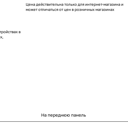
Цена действительна только для интернет-магазина и
может отличаться от цен в розничных магазинах
тройствах в
х,
ные
ены для
переменного
, 22261; ГОСТ
ены по
2008.
в
Получен
ерений.
На переднюю панель
тромагнитной