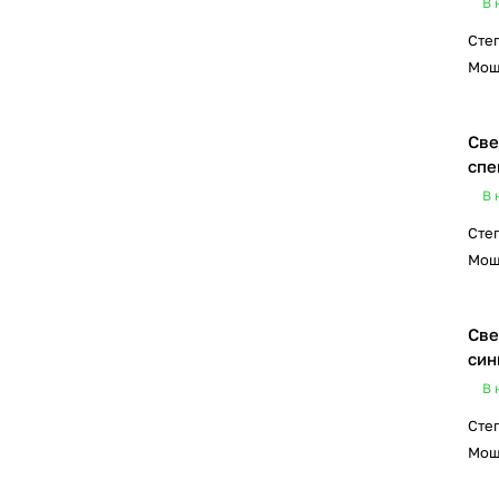
В 
Сте
Мощ
Све
спе
В 
Сте
Мощ
Све
син
В 
Сте
Мощ