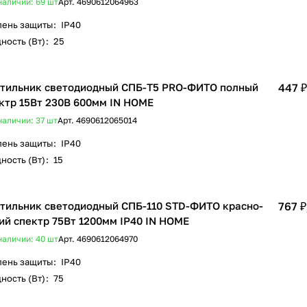
наличии: 69
шт
Арт.
4690612064963
пень защиты
:
IP40
ность (Вт)
:
25
тильник светодиодный СПБ-Т5 PRO-ФИТО полный
447 ₽
ктр 15Вт 230B 600мм IN HOME
наличии: 37
шт
Арт.
4690612065014
пень защиты
:
IP40
ность (Вт)
:
15
тильник светодиодный СПБ-110 STD-ФИТО красно-
767 ₽
ий спектр 75Вт 1200мм IP40 IN HOME
наличии: 40
шт
Арт.
4690612064970
пень защиты
:
IP40
ность (Вт)
:
75