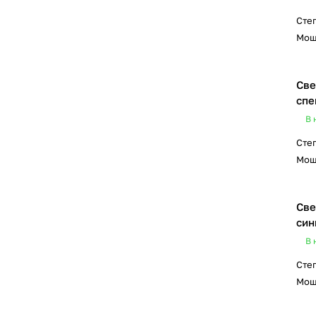
Сте
Мощ
Све
спе
В 
Сте
Мощ
Све
син
В 
Сте
Мощ