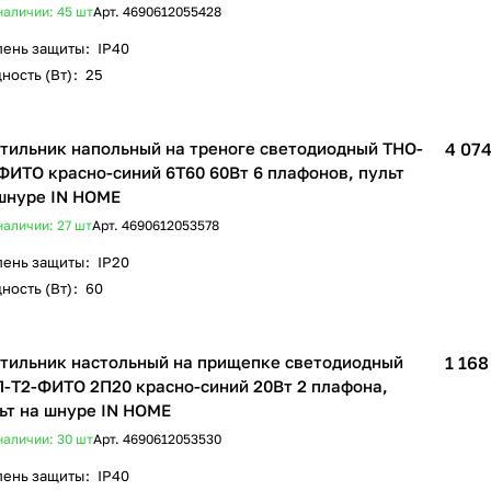
наличии: 45
шт
Арт.
4690612055428
пень защиты
:
IP40
ность (Вт)
:
25
тильник напольный на треноге светодиодный ТНО-
4 074
ФИТО красно-синий 6Т60 60Вт 6 плафонов, пульт
шнуре IN HOME
наличии: 27
шт
Арт.
4690612053578
пень защиты
:
IP20
ность (Вт)
:
60
тильник настольный на прищепке светодиодный
1 168
-Т2-ФИТО 2П20 красно-синий 20Вт 2 плафона,
ьт на шнуре IN HOME
наличии: 30
шт
Арт.
4690612053530
пень защиты
:
IP40