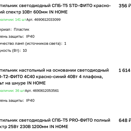
тильник светодиодный СПБ-Т5 STD-ФИТО красно-
356 ₽
ий спектр 10Вт 600мм IN HOME
наличии: 141
шт
Арт.
4690612033099
ериал
:
Пластик
пень защиты
:
IP40
чество ламп (источников света)
:
1
ность (Вт)
:
10
тильник настольный на основании светодиодный
1 614
-Т2-ФИТО 4С40 красно-синий 40Вт 4 плафона,
ьт на шнуре IN HOME
наличии: 36
шт
Арт.
4690612053561
пень защиты
:
IP40
тильник светодиодный СПБ-Т5 PRO-ФИТО полный
648 
ктр 25Вт 230B 1200мм IN HOME