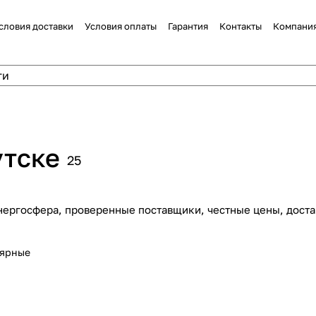
словия доставки
Условия оплаты
Гарантия
Контакты
Компани
утске
25
нергосфера, проверенные поставщики, честные цены, доста
лярные