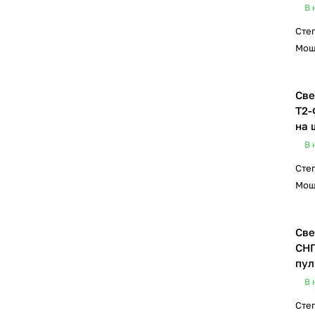
В 
Сте
Мощ
Све
Т2-
на 
В 
Сте
Мощ
Све
СНП
пул
В 
Сте