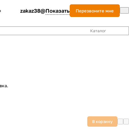
zakaz38@
Показать
Перезвоните мне
я
Каталог
вка.
В корзину