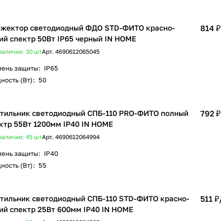
жектор светодиодный ФДО STD-ФИТО красно-
814 ₽
ий спектр 50Вт IP65 черный IN HOME
наличии: 30
шт
Арт.
4690612065045
пень защиты
:
IP65
ность (Вт)
:
50
тильник светодиодный СПБ-110 PRO-ФИТО полный
792 ₽
ктр 55Вт 1200мм IP40 IN HOME
наличии: 45
шт
Арт.
4690612064994
пень защиты
:
IP40
ность (Вт)
:
55
тильник светодиодный СПБ-110 STD-ФИТО красно-
511 ₽
ий спектр 25Вт 600мм IP40 IN HOME