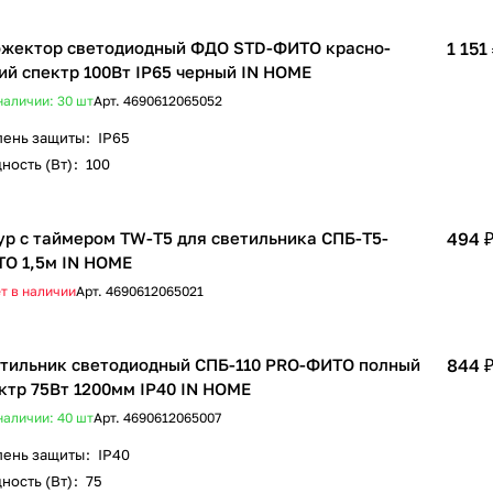
жектор светодиодный ФДО STD-ФИТО красно-
1 151
ий спектр 100Вт IP65 черный IN HOME
наличии: 30
шт
Арт.
4690612065052
пень защиты
:
IP65
ность (Вт)
:
100
р с таймером TW-T5 для светильника СПБ-Т5-
494 
О 1,5м IN HOME
т в наличии
Арт.
4690612065021
тильник светодиодный СПБ-110 PRO-ФИТО полный
844 
ктр 75Вт 1200мм IP40 IN HOME
наличии: 40
шт
Арт.
4690612065007
пень защиты
:
IP40
ность (Вт)
:
75