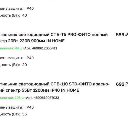
пень защиты
:
IP40
ность (Вт)
:
40
тильник светодиодный СПБ-Т5 PRO-ФИТО полный
566 ₽
ктр 20Вт 230B 900мм IN HOME
наличии: 44
шт
Арт.
4690612055411
пень защиты
:
IP40
ность (Вт)
:
20
тильник светодиодный СПБ-110 STD-ФИТО красно-
692 ₽
ий спектр 55Вт 1200мм IP40 IN HOME
наличии: 103
шт
Арт.
4690612057033
пень защиты
:
IP40
ность (Вт)
:
55