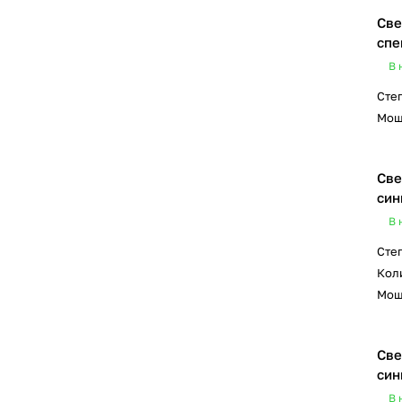
Све
спе
В 
Сте
Мощ
Све
син
В 
Сте
Коли
Мощ
Све
син
В 