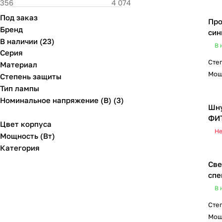
Под заказ
Про
Бренд
син
В наличии
(
23
)
В 
Серия
Сте
Материал
Мощ
Степень защиты
Тип лампы
Номинальное напряжение (В) (3)
Шну
ФИТ
Цвет корпуса
Не
Мощность (Вт)
Категория
Све
спе
В 
Сте
Мощ