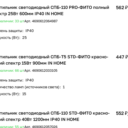
тильник светодиодный СПБ-110 PRO-ФИТО полный
562 ₽
ктр 25Вт 600мм IP40 IN HOME
наличии: 33
шт
Арт.
4690612064987
пень защиты
:
IP40
ность (Вт)
:
25
тильник светодиодный СПБ-Т5 STD-ФИТО красно-
447 ₽
ий спектр 15Вт 900мм IN HOME
наличии: 66
шт
Арт.
4690612033105
пень защиты
:
IP40
чество ламп (источников света)
:
1
ность (Вт)
:
15
тильник светодиодный СПБ-110 STD-ФИТО красно-
552 ₽
ий спектр 40Вт 1200мм IP40 IN HOME
наличии: 55
шт
Арт.
4690612057026