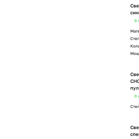
Све
син
В 
Мат
Сте
Коли
Мощ
Све
СНО
пул
В 
Сте
Све
спе