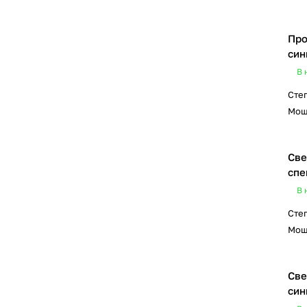
Про
син
В 
Сте
Мощ
Све
спе
В 
Сте
Мощ
Све
син