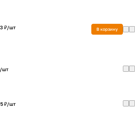
3 ₽/
шт
В корзину
/
шт
5 ₽/
шт