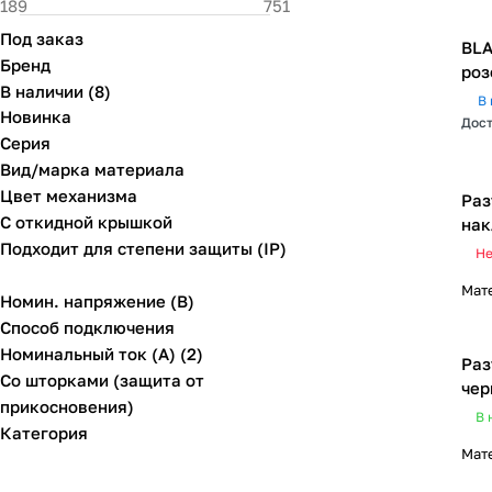
Под заказ
BLA
Бренд
роз
В наличии
(
8
)
В 
Новинка
Дост
Серия
Вид/марка материала
Цвет механизма
Раз
С откидной крышкой
нак
Подходит для степени защиты (IP)
Не
Мат
Номин. напряжение (В)
Способ подключения
Номинальный ток (А) (2)
Раз
Со шторками (защита от
чер
прикосновения)
В 
Категория
Мат