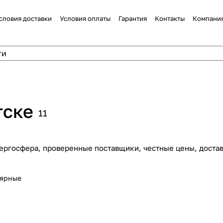
словия доставки
Условия оплаты
Гарантия
Контакты
Компани
тске
11
ергосфера, проверенные поставщики, честные цены, достав
лярные