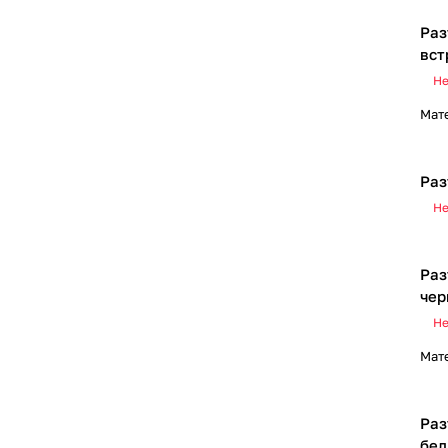
Раз
вст
Не
Мат
Раз
Не
Раз
чер
Не
Мат
Раз
бел