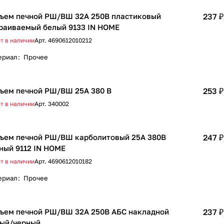
ъем печной РШ/ВШ 32А 250В пластиковый
237 ₽
раиваемый белый 9133 IN HOME
т в наличии
Арт.
4690612010212
ериал
:
Прочее
ъем печной РШ/ВШ 25А 380 В
253 ₽
т в наличии
Арт.
340002
ъем печной РШ/ВШ карболитовый 25А 380В
247 ₽
ный 9112 IN HOME
т в наличии
Арт.
4690612010182
ериал
:
Прочее
ъем печной РШ/ВШ 32А 250В АБС накладной
237 ₽
ый/черный