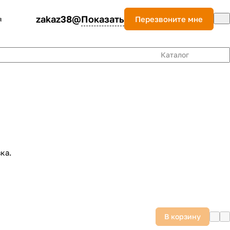
zakaz38@
Показать
Перезвоните мне
я
Каталог
ка.
В корзину