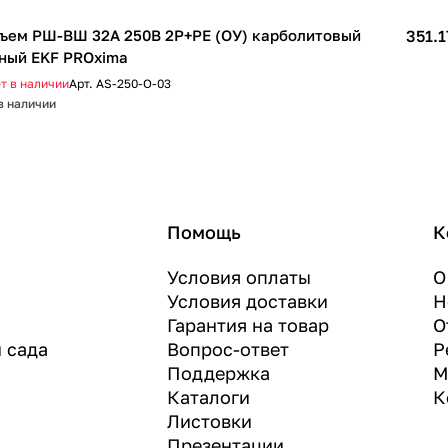
ъем РШ-ВШ 32А 250В 2P+PE (ОУ) карболитовый
351.1
ный EKF PROxima
т в наличии
Арт.
AS-250-O-03
в наличии
Помощь
К
Условия оплаты
О
Условия доставки
Н
Гарантия на товар
О
и сада
Вопрос-ответ
Р
Поддержка
М
Каталоги
К
Листовки
Презентации