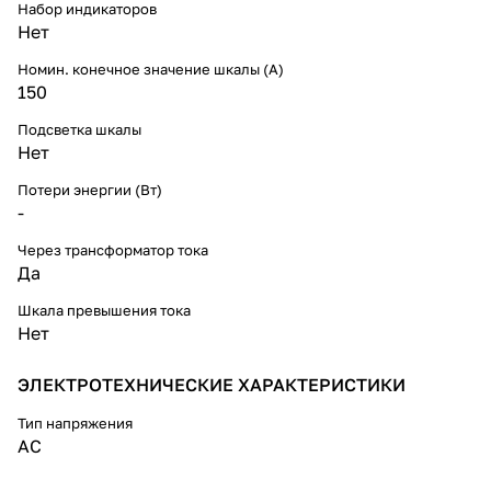
Набор индикаторов
полей, катушка и сердечники
Нет
защищены металлическим
экраном.
Номин. конечное значение шкалы (А)
150
Подсветка шкалы
Нет
Потери энергии (Вт)
-
Через трансформатор тока
Да
Шкала превышения тока
Нет
ЭЛЕКТРОТЕХНИЧЕСКИЕ ХАРАКТЕРИСТИКИ
Тип напряжения
AC