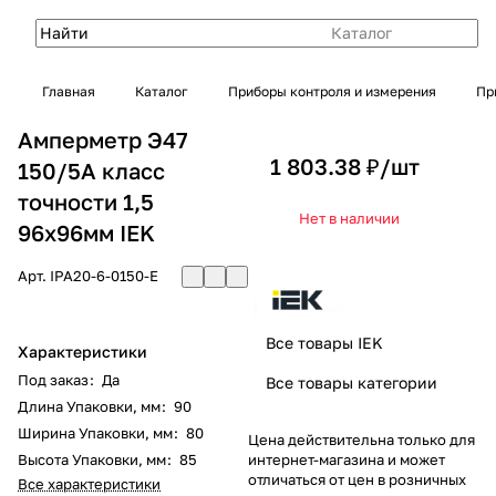
Каталог
Главная
Каталог
Приборы контроля и измерения
Пр
Амперметр Э47
1 803.38 ₽/
шт
150/5А класс
точности 1,5
Нет в наличии
96х96мм IEK
Арт.
IPA20-6-0150-E
Все товары IEK
Характеристики
Под заказ
:
Да
Все товары категории
Длина Упаковки, мм
:
90
Ширина Упаковки, мм
:
80
Цена действительна только для
Высота Упаковки, мм
:
85
интернет-магазина и может
отличаться от цен в розничных
Все характеристики