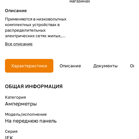
магазинах
Описание
Применяются в низковольтных
комплектных устройствах в
распределительных
электрических сетях жилых,
коммерческих и
Все описание
производственных объектов.
Амперметры Э47 - аналоговые
электромагнитные
Характеристики
Описание
Документы
Опл
электроизмерительные
приборы - предназначены для
измерения силы тока в
ОБЩАЯ ИНФОРМАЦИЯ
электрических цепях
переменного тока.
Категория
Соответствуют требованиям
Амперметры
ГОСТ 30012.1, 8711, 22261; ГОСТ
Р 52319, 51522, 51317.3.2,
Модель/исполнение
51317.3.3 и изготовлены по
На переднюю панель
техническим условиям ТУ 4223-
023-18461115-2008.
Серия
IEK