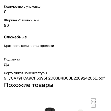
Количество в упаковке
0
Ширина Упаковки, мм
80
Служебные
Кратность количества продажи
1
Под заказ
Да
Сертификат номенклатуры
9F/CA/9FCA9CF6395F2D03B4DC3B220924205E.pdf
Похожие товары
Но