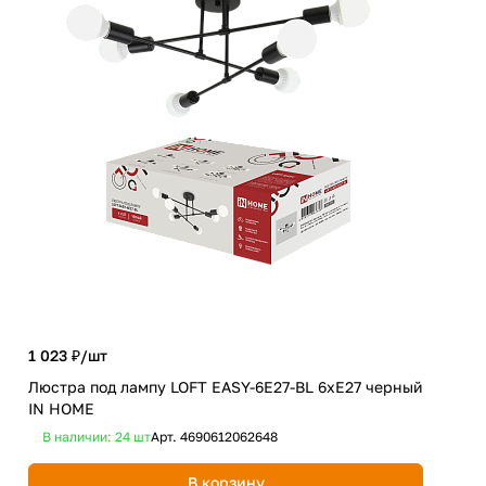
1 023 ₽/
шт
654
Люстра под лампу LOFT EASY-6E27-BL 6хЕ27 черный
Све
IN HOME
ATI
В наличии: 24
шт
Арт.
4690612062648
В 
В корзину