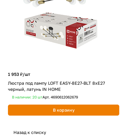
1 953 ₽/
шт
2 1
Люстра под лампу LOFT EASY-8E27-BLT 8хЕ27
Люс
черный, латунь IN HOME
чер
В наличии: 20
шт
Арт.
4690612062679
В 
В корзину
Назад к списку