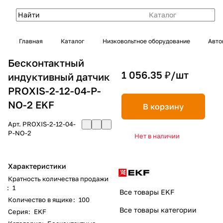
Каталог
Главная
Каталог
Низковольтное оборудование
Авто
Бесконтактный
1 056.35 ₽/
шт
индуктивный датчик
PROXIS-2-12-04-P-
NO-2 EKF
В корзину
Арт.
PROXIS-2-12-04-
P-NO-2
Нет в наличии
Характеристики
Кратность количества продажи
:
1
Все товары EKF
Количество в ящике
:
100
Все товары категории
Серия
:
EKF