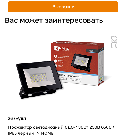
В корзину
Вас может заинтересовать
267 ₽/
шт
4 4
Прожектор светодиодный СДО-7 30Вт 230В 6500К
Про
IP65 черный IN HOME
300