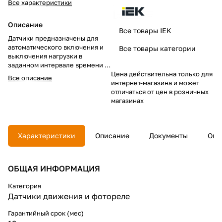
Все характеристики
Описание
Все товары IEK
Датчики предназначены для
автоматического включения и
Все товары категории
выключения нагрузки в
заданном интервале времени в
зависимости от наличия
Цена действительна только для
Все описание
движущихся объектов в зоне
интернет-магазина и может
обнаружения датчика и уровня
отличаться от цен в розничных
освещенности.
магазинах
Соответствуют ГОСТ Р
51324.2.1-99.
Характеристики
Описание
Документы
Опл
ОБЩАЯ ИНФОРМАЦИЯ
Категория
Датчики движения и фотореле
Гарантийный срок (мес)