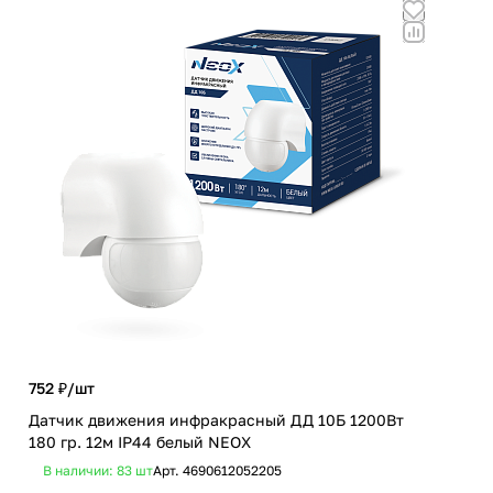
752 ₽/
шт
7 4
Датчик движения инфракрасный ДД 10Б 1200Вт
Люс
180 гр. 12м IP44 белый NEOX
мат
В наличии: 83
шт
Арт.
4690612052205
В 