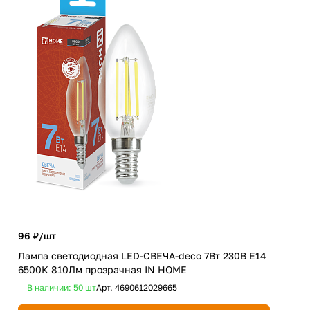
96 ₽/
шт
168
Лампа светодиодная LED-СВЕЧА-deco 7Вт 230В Е14
Лам
6500К 810Лм прозрачная IN HOME
Е14
В наличии: 50
шт
Арт.
4690612029665
В 