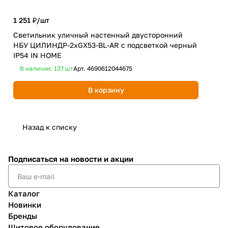
1 251 ₽/
шт
1 5
Светильник уличный настенный двусторонний
Све
НБУ ЦИЛИНДР-2xGX53-BL-AR с подсветкой черный
НБУ
IP54 IN HOME
HO
В наличии: 137
шт
Арт.
4690612044675
В 
В корзину
Назад к списку
Подписаться
на новости и акции
Каталог
Новинки
Бренды
Щитовое оборудование