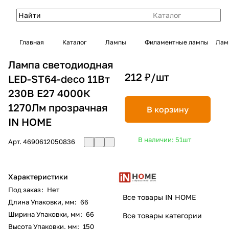
Каталог
Главная
Каталог
Лампы
Филаментные лампы
Лам
Лампа светодиодная
212 ₽/
шт
LED-ST64-deco 11Вт
230В Е27 4000К
1270Лм прозрачная
В корзину
IN HOME
В наличии: 51
шт
Арт.
4690612050836
Характеристики
Под заказ
:
Нет
Все товары IN HOME
Длина Упаковки, мм
:
66
Ширина Упаковки, мм
:
66
Все товары категории
Высота Упаковки, мм
:
150