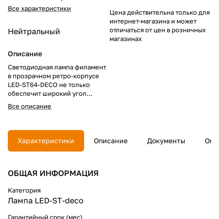
Все характеристики
Цена действительна только для
интернет-магазина и может
отличаться от цен в розничных
Нейтральный
магазинах
Описание
Светодиодная лампа филамент
в прозрачном ретро-корпусе
LED-ST64-DECO не только
обеспечит широкий угол
освещения, высокую
Все описание
светоодачу и экономичное
энергопотребление, но и
станет ярким элементом
дизайна жилого помещения
Характеристики
Описание
Документы
Опл
или общественного
пространства.
ОБЩАЯ ИНФОРМАЦИЯ
Категория
Лампа LED-ST-deco
Гарантийный срок (мес)