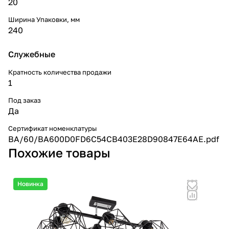
20
Ширина Упаковки, мм
240
Служебные
Кратность количества продажи
1
Под заказ
Да
Сертификат номенклатуры
BA/60/BA600D0FD6C54CB403E28D90847E64AE.pdf
Похожие товары
Новинка
Но