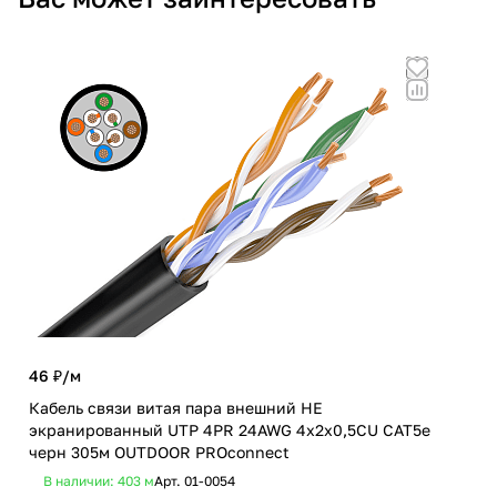
46 ₽/
м
53.
Кабель связи витая пара внешний НЕ
Каб
экранированный UTP 4PR 24AWG 4х2х0,5CU CAT5e
экр
черн 305м OUTDOOR PROconnect
305
В наличии: 403
м
Арт.
01-0054
В 