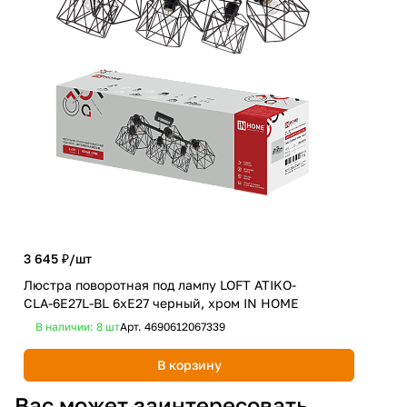
3 645 ₽/
шт
2 9
Люстра поворотная под лампу LOFT ATIKO-
Люс
СLА-6E27L-BL 6хЕ27 черный, хром IN HOME
чер
В наличии: 8
шт
Арт.
4690612067339
В 
В корзину
Вас может заинтересовать