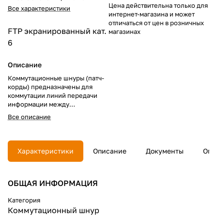
Цена действительна только для
Все характеристики
интернет-магазина и может
отличаться от цен в розничных
FTP экранированный
кат.
магазинах
6
Описание
Коммутационные шнуры (патч-
корды) предназначены для
коммутации линий передачи
информации между
различными секциями
Все описание
коммутационных панелей,
подключения активного
коммутационного или
серверного оборудования к
Характеристики
Описание
Документы
Опл
сети, а также для
подсоединения телефонов и
компьютеров к
ОБЩАЯ ИНФОРМАЦИЯ
информационным розеткам.
Основным свойством шнуров
является их устойчивость к
Категория
многократным нагрузкам на
Коммутационный шнур