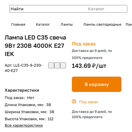
Каталог
Главная
Каталог
Лампы
Лампы светодиодные
Лам
Лампа LED C35 свеча
Под заказ
9Вт 230В 4000К E27
Доставка до 9 дней, по
IEK
100% предоплате
143.69 ₽/
шт
Арт.
LLE-C35-9-230-
40-E27
В корзину
Характеристики
Под заказ
:
Нет
Под заказ
Длина Упаковки, мм
:
38
Ширина Упаковки, мм
:
38
Доставка до 9 дней, по
100% предоплате
Высота Упаковки, мм
:
112
Все характеристики