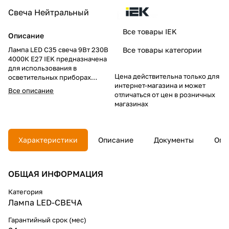
Свеча
Нейтральный
Все товары IEK
Описание
Лампа LED C35 свеча 9Вт 230В
Все товары категории
4000К E27 IEK предназначена
для использования в
Цена действительна только для
осветительных приборах
интернет-магазина и может
наружного и внутреннего
Все описание
отличаться от цен в розничных
освещения объектов
магазинах
промышленного,
коммерческого и бытового
назначения.
Характеристики
Описание
Документы
Опл
Соответствует требованиям
Технических регламентов
Таможенного союза ТР ТС
004/2011, ТР ТС 020/2011, МЭК
ОБЩАЯ ИНФОРМАЦИЯ
62560, Постановления
Правительства РФ от 10.11.2017
Категория
№ 1356.
Лампа LED-СВЕЧА
Гарантийный срок (мес)