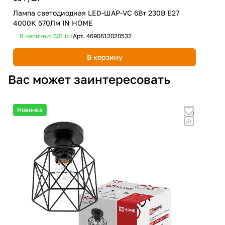
Лампа светодиодная LED-ШАР-VC 6Вт 230В Е27
Лам
4000К 570Лм IN HOME
400
В наличии: 631
шт
Арт.
4690612020532
В 
В корзину
Вас может заинтересовать
Новинка