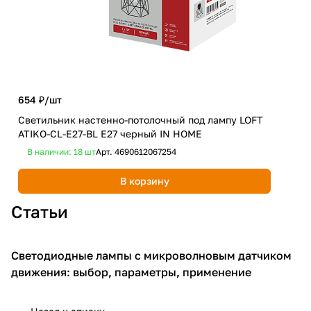
654 ₽/
шт
2 4
Светильник настенно-потолочный под лампу LOFT
Люс
ATIKO-CL-E27-BL Е27 черный IN HOME
чер
В наличии: 18
шт
Арт.
4690612067254
В 
В корзину
Статьи
Светодиодные лампы с микроволновым датчиком
Освещение для дома
движения: выбор, параметры, применение