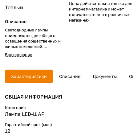
Цена действительна только для
Теплый
интернет-магазина и может
отличаться от цен в розничных
магазинах
Описание
Светодиодные лампы
применяются для общего
освещения общественных и
жилых помещений.
Лампы GENERICA отличаются
Все описание
высокой надежностью,
экономичностью и
привлекательной ценой.
Характеристики
Описание
Документы
Опл
ОБЩАЯ ИНФОРМАЦИЯ
Категория
Лампа LED-ШАР
Гарантийный срок (мес)
12