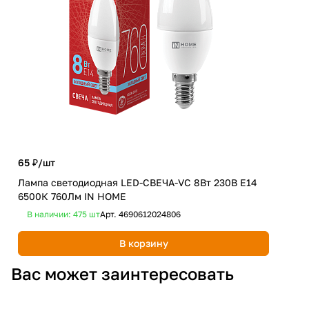
65 ₽/
шт
95 
Лампа светодиодная LED-СВЕЧА-VC 8Вт 230В Е14
Лам
6500К 760Лм IN HOME
290
В наличии: 475
шт
Арт.
4690612024806
В 
В корзину
Вас может заинтересовать