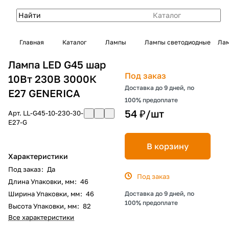
Каталог
Главная
Каталог
Лампы
Лампы светодиодные
Лам
Лампа LED G45 шар
Под заказ
10Вт 230В 3000К
Доставка до 9 дней, по
E27 GENERICA
100% предоплате
54 ₽/
шт
Арт.
LL-G45-10-230-30-
E27-G
В корзину
Характеристики
Под заказ
:
Да
Под заказ
Длина Упаковки, мм
:
46
Ширина Упаковки, мм
:
46
Доставка до 9 дней, по
100% предоплате
Высота Упаковки, мм
:
82
Все характеристики