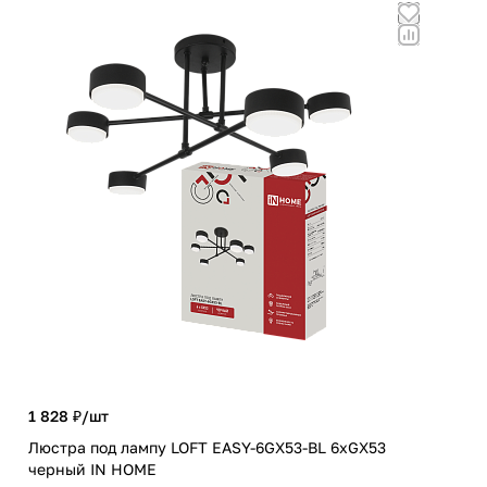
1 828 ₽/
шт
2 0
Люстра под лампу LOFT EASY-6GX53-BL 6хGX53
Люс
черный IN HOME
IN