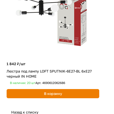
1 842 ₽/
шт
1 8
Люстра под лампу LOFT SPUTNIK-6E27-BL 6хЕ27
Люс
черный IN HOME
чер
В наличии: 20
шт
Арт.
4690612062686
В 
В корзину
Назад к списку