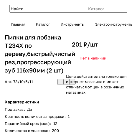
Каталог
Главная
Каталог
Инструменты
Электроинструмент
Пилки для лобзика
201 ₽/
шт
Т234Х по
дереву,быстрый,чистый
Нет в наличии
рез,прогрессирующий
зуб 116х90мм (2 шт)
Цена действительна только для
Арт.
73/10/5/11
интернет-магазина и может
отличаться от цен в розничных
магазинах
Характеристики
Под заказ
:
Да
Кратность количества продажи
:
1
Гарантийный срок (мес)
:
12
Количество в упаковке
:
200