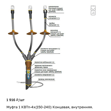
1 916 ₽/
шт
2 1
Муфта 1 КВТп-4х(150-240) Концевая, внутренняя.
Муф