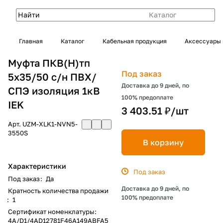
Каталог
Главная
Каталог
Кабельная продукция
Аксессуары 
Муфта ПКВ(Н)тп
Под заказ
5х35/50 с/н ПВХ/
Доставка до 9 дней, по
СПЭ изоляция 1кВ
100% предоплате
IEK
3 403.51 ₽/
шт
Арт.
UZM-XLK1-NVN5-
3550S
В корзину
Характеристики
Под заказ
Под заказ
:
Да
Доставка до 9 дней, по
Кратность количества продажи
100% предоплате
:
1
Сертификат номенклатуры
:
4A/D1/4AD12781F46A149ABFA5