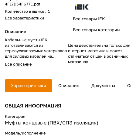
4F17D54F677E.pdf
Количество в ящике
:
1
Все характеристики
Все товары IEK
Все товары категории
Описание
Кабельные муфты IEK
изготавливаются из
Цена действительна только для
термоусаживаемых материалов
интернет-магазина и может
для силовых кабелей на
отличаться от цен в розничных
напряжение до 1 кВ с
магазинах
Все описание
различными типами защитного
покрова, оболочками и
широкого диапазона сечений
токопроводящих жил.
Характеристики
Описание
Документы
Опл
Муфты кабельные концевые
ПКВ(Н)тп для внутренней и
ОБЩАЯ ИНФОРМАЦИЯ
наружной установки
предназначены для
присоединения потребителей к
Категория
электросети с помощью одно-,
Муфты концевые (ПВХ/СПЭ изоляция)
двух-, трех-, четырех-,
пятижильных силовых кабелей
Модель/исполнение