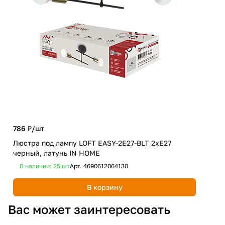
786 ₽/
шт
2 4
Люстра под лампу LOFT EASY-2E27-BLT 2хЕ27
Люс
черный, латунь IN HOME
чер
В наличии: 25
шт
Арт.
4690612064130
В 
В корзину
Вас может заинтересовать