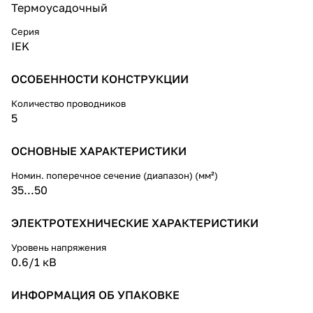
с ПВХ/СПЭ изоляцией без
Термоусадочный
брони и экрана на напряжение
до 1 кВ постоянного и
Серия
переменного тока.
IEK
Муфты предназначены для
ОСОБЕННОСТИ КОНСТРУКЦИИ
монтажа на кабелях типа:
АВВГ-1, АВВГз-1, АПвВГ-1 их
Количество проводников
аналогов и модификаций.
5
ОСНОВНЫЕ ХАРАКТЕРИСТИКИ
Номин. поперечное сечение (диапазон) (мм²)
35...50
ЭЛЕКТРОТЕХНИЧЕСКИЕ ХАРАКТЕРИСТИКИ
Уровень напряжения
0.6/1 кВ
ИНФОРМАЦИЯ ОБ УПАКОВКЕ