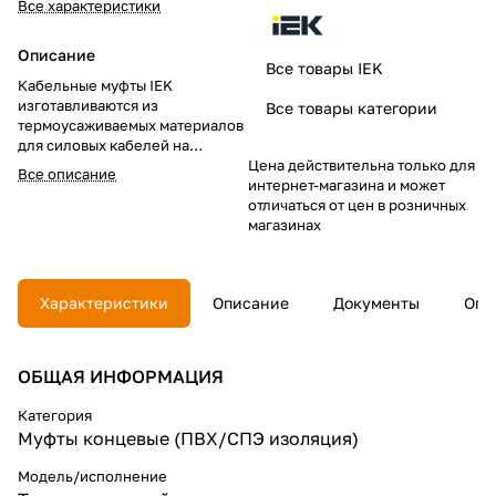
Все характеристики
Описание
Все товары IEK
Кабельные муфты IEK
изготавливаются из
Все товары категории
термоусаживаемых материалов
для силовых кабелей на
напряжение до 1 кВ с
Цена действительна только для
Все описание
различными типами защитного
интернет-магазина и может
покрова, оболочками и
отличаться от цен в розничных
широкого диапазона сечений
магазинах
токопроводящих жил.
Муфты кабельные концевые
Характеристики
Описание
Документы
Опл
ПКВтп для внутренней
установки предназначены для
присоединения потребителей к
электросети с помощью одно-,
ОБЩАЯ ИНФОРМАЦИЯ
двух-, трех-, четырех-,
пятижильных силовых кабелей
Категория
с ПВХ/СПЭ изоляцией без
Муфты концевые (ПВХ/СПЭ изоляция)
брони и экрана на напряжение
до 1 кВ постоянного и
Модель/исполнение
переменного тока.