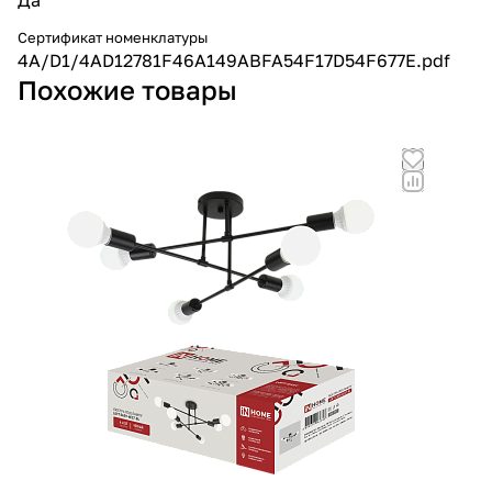
Сертификат номенклатуры
4A/D1/4AD12781F46A149ABFA54F17D54F677E.pdf
Похожие товары