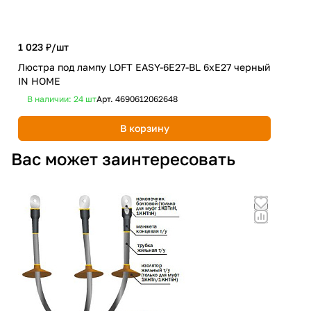
1 023 ₽/
шт
1 8
Люстра под лампу LOFT EASY-6E27-BL 6хЕ27 черный
Люс
IN HOME
чер
В наличии: 24
шт
Арт.
4690612062648
В 
В корзину
Вас может заинтересовать