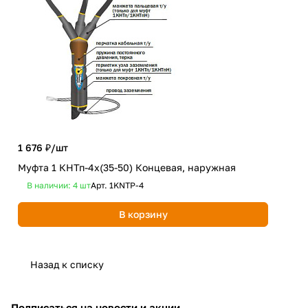
1 676 ₽/
шт
1 3
Муфта 1 КНТп-4х(35-50) Концевая, наружная
Муф
В наличии: 4
шт
Арт.
1KNTP-4
В 
В корзину
Назад к списку
Подписаться
на новости и акции