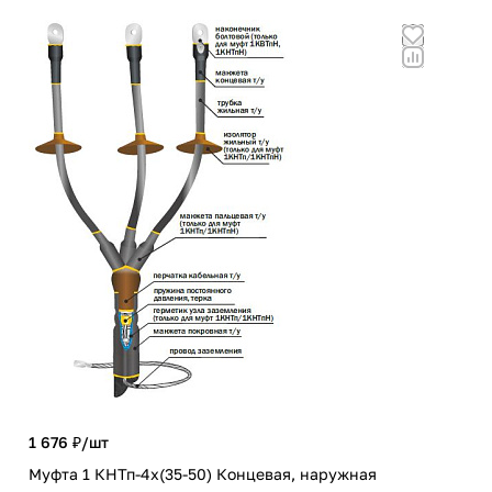
1 676 ₽/
шт
1 9
Муфта 1 КНТп-4х(35-50) Концевая, наружная
Муф