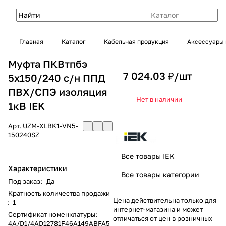
Каталог
Главная
Каталог
Кабельная продукция
Аксессуары 
Муфта ПКВтпбэ
7 024.03 ₽/
шт
5х150/240 с/н ППД
ПВХ/СПЭ изоляция
Нет в наличии
1кВ IEK
Арт.
UZM-XLBK1-VN5-
150240SZ
Все товары IEK
Характеристики
Все товары категории
Под заказ
:
Да
Кратность количества продажи
Цена действительна только для
:
1
интернет-магазина и может
Сертификат номенклатуры
:
отличаться от цен в розничных
4A/D1/4AD12781F46A149ABFA5