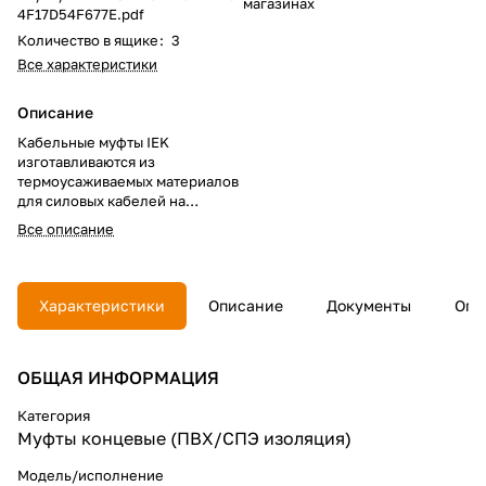
магазинах
4F17D54F677E.pdf
Количество в ящике
:
3
Все характеристики
Описание
Кабельные муфты IEK
изготавливаются из
термоусаживаемых материалов
для силовых кабелей на
напряжение до 1 кВ с
Все описание
различными типами защитного
покрова, оболочками и
широкого диапазона сечений
токопроводящих жил.
Характеристики
Описание
Документы
Опл
Муфты кабельные концевые
ПКВтпбэ для внутренней
ОБЩАЯ ИНФОРМАЦИЯ
установки предназначены для
присоединения потребителей к
электросети с помощью одно-,
Категория
двух-, трех-, четырех-,
Муфты концевые (ПВХ/СПЭ изоляция)
пятижильных силовых кабелей
с ПВХ/СПЭ изоляцией с броней
Модель/исполнение