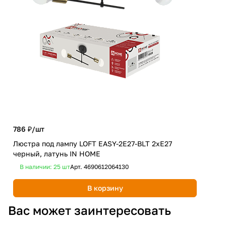
786 ₽/
шт
1 9
Люстра под лампу LOFT EASY-2E27-BLT 2хЕ27
Люс
черный, латунь IN HOME
чер
В наличии: 25
шт
Арт.
4690612064130
В 
В корзину
Вас может заинтересовать