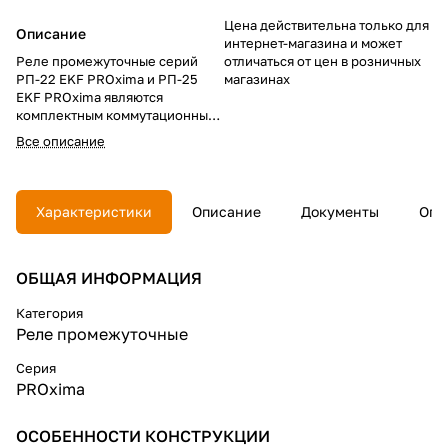
Цена действительна только для
Описание
интернет-магазина и может
Реле промежуточные серий
отличаться от цен в розничных
РП-22 EKF PROxima и РП-25
магазинах
EKF PROxima являются
комплектным коммутационным
оборудованием рассчитанным
Все описание
на токи до 10 А. Реле серии РП
могут комплектоваться
разъемами модульными серий
РМ-22 и РМ-25 для крепления
Характеристики
Описание
Документы
Опл
реле на 35 мм монтажной DIN-
рейке. На модульном разъеме
располагаются зажимы
ОБЩАЯ ИНФОРМАЦИЯ
выводов, переключающих
контактов и катушки. Возможна
коммутация алюминиевым и
Категория
медным проводом
Реле промежуточные
Серия
PROxima
ОСОБЕННОСТИ КОНСТРУКЦИИ