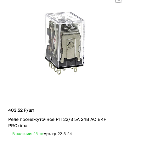
403.52 ₽/
шт
1 9
Реле промежуточное РП 22/3 5А 24В АС EKF
Люс
PROxima
чер
В наличии: 25
шт
Арт.
rp-22-3-24
В 