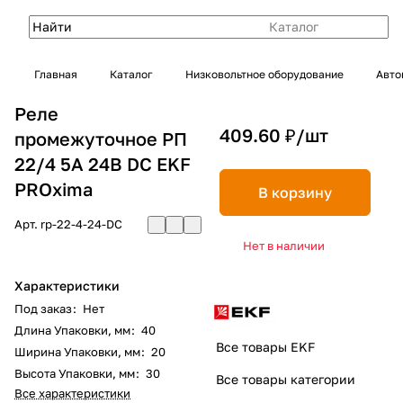
Каталог
Главная
Каталог
Низковольтное оборудование
Авто
Реле
409.60 ₽/
шт
промежуточное РП
22/4 5А 24В DС EKF
PROxima
В корзину
Арт.
rp-22-4-24-DC
Нет в наличии
Характеристики
Под заказ
:
Нет
Длина Упаковки, мм
:
40
Все товары EKF
Ширина Упаковки, мм
:
20
Высота Упаковки, мм
:
30
Все товары категории
Все характеристики