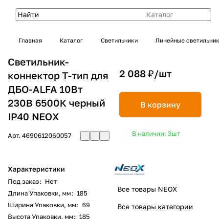
Каталог
Главная
Каталог
Светильники
Линейные светильни
Светильник-
2 088 ₽/
шт
коннектор T-тип для
ДБО-ALFA 10Вт
230В 6500К черный
В корзину
IP40 NEOX
В наличии: 3
шт
Арт.
4690612060057
Характеристики
Под заказ
:
Нет
Все товары NEOX
Длина Упаковки, мм
:
185
Ширина Упаковки, мм
:
69
Все товары категории
Высота Упаковки, мм
:
185