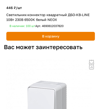
446 ₽/
шт
1 8
Светильник-коннектор квадратный ДБО-КВ-LINE
Люс
10Вт 230В 6500К белый NEOX
чер
В наличии: 100
шт
Арт.
4690612037820
В 
В корзину
Вас может заинтересовать