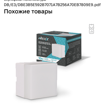
DB/E3/DBE3B5E592B7071A7B256A70EB7809E9.pdf
Похожие товары