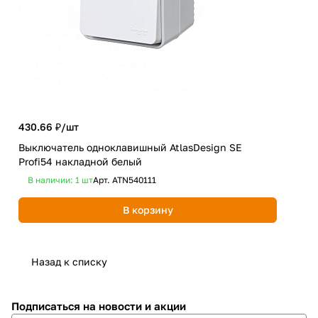
588
ART
430.66 ₽/
шт
10А
Выключатель одноклавишный AtlasDesign SE
В
Profi54 накладной белый
Дост
В наличии: 1
шт
Арт.
ATN540111
В корзину
Назад к списку
Подписаться
на новости и акции