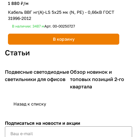
1 880 ₽/
м
2 8
Кабель ВВГ нг(А)-LS 5х25 мк (N, PE) - 0,66кВ ГОСТ
Каб
31996-2012
319
В наличии: 3487
м
Арт.
00-00250727
В 
В корзину
Статьи
Подвесные светодиодные
Обзор новинок и
Освещение для офиса
Обзор новинок
светильники для офисов
топовых позиций 2-го
квартала
Назад к списку
Подписаться
на новости и акции