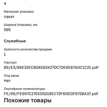
4
Материал упаковки
пакет
Ширина Упаковки, мм
595
Служебные
Кратность количества продажи
1
Паспорт
89/E3/89E32EC8D81B2427DC72E9E87A0C1C21.pdf
Под заказ
Нет
Сертификат номенклатуры
FE/99/FE997C27EED5218EC72F6DEDF8728A37.pdf
Похожие товары