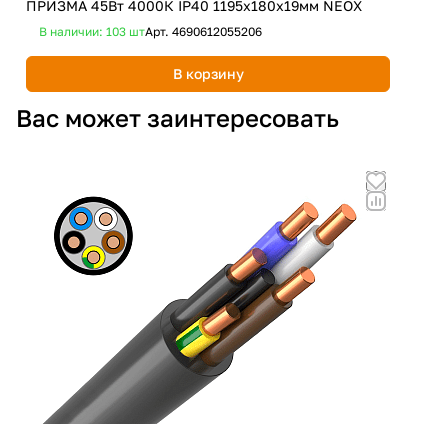
ПРИЗМА 45Вт 4000К IP40 1195x180х19мм NEOX
БАП
В наличии: 103
шт
Арт.
4690612055206
В 
В корзину
Вас может заинтересовать