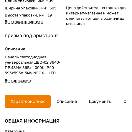
Длина Упаковки, мм
:
595
Цена действительна только для
Ширина Упаковки, мм
:
595
интернет-магазина и может
Высота Упаковки, мм
:
19
отличаться от цен в розничных
Все характеристики
магазинах
призма
под армстронг
Описание
Панель светодиодная
универсальная ДВО-02 3640-
ПРИЗМА 36Вт 4000К IP40
595х595х15мм NEOX — LED
панель для внутреннего
Все описание
освещения. Мощность 36 Вт и
нейтральный свет 4000К
применяются в офисах,
торговых и административных
Характеристики
Описание
Документы
Опл
помещениях, призматический
рассеиватель используется для
распределения света.
ОБЩАЯ ИНФОРМАЦИЯ
Категория