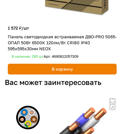
1 572 ₽/
шт
1 2
Панель светодиодная встраиваемая ДВО-PRO 5065-
Пан
ОПАЛ 50Вт 6500К 120лм/Вт CRI80 IP40
EME
595х595х30мм NEOX
БАП
В наличии: 265
шт
Арт.
4690612057309
В 
В корзину
Вас может заинтересовать