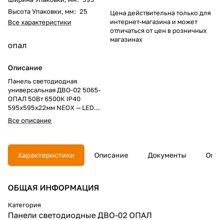
Высота Упаковки, мм
:
25
Цена действительна только для
интернет-магазина и может
Все характеристики
отличаться от цен в розничных
магазинах
опал
Описание
Панель светодиодная
универсальная ДВО-02 5065-
ОПАЛ 50Вт 6500К IP40
595х595х22мм NEOX — LED
панель для внутреннего
Все описание
освещения. Мощность 50 Вт и
холодный свет 6500К
применяются в офисах,
торговых и административных
Характеристики
Описание
Документы
Опл
помещениях, опаловый
рассеиватель используется для
распределения света.
ОБЩАЯ ИНФОРМАЦИЯ
Категория
Панели светодиодные ДВО-02 ОПАЛ