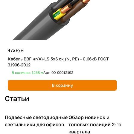
475 ₽/
м
2 8
Кабель ВВГ нг(А)-LS 5х6 ок (N, PE) - 0,66кВ ГОСТ
Каб
31996-2012
319
В наличии: 1258
м
Арт.
00-00012192
В 
В корзину
Статьи
Подвесные светодиодные
Обзор новинок и
Освещение для офиса
Обзор новинок
светильники для офисов
топовых позиций 2-го
квартала