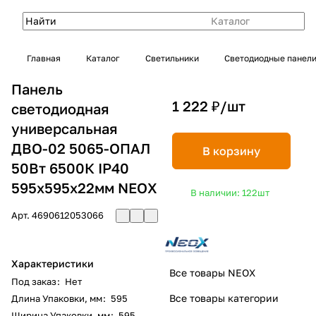
Каталог
Главная
Каталог
Светильники
Светодиодные панел
Панель
1 222 ₽/
шт
светодиодная
универсальная
ДВО-02 5065-ОПАЛ
В корзину
50Вт 6500К IP40
595х595х22мм NEOX
В наличии: 122
шт
Арт.
4690612053066
Характеристики
Все товары NEOX
Под заказ
:
Нет
Все товары категории
Длина Упаковки, мм
:
595
Ширина Упаковки, мм
:
595