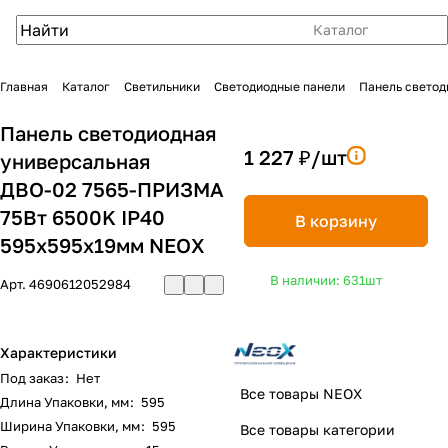
Каталог
Главная
Каталог
Светильники
Светодиодные панели
Панель светод
Панель светодиодная
1 227 ₽/
шт
универсальная
ДВО-02 7565-ПРИЗМА
75Вт 6500K IP40
В корзину
595х595х19мм NEOX
В наличии: 631
шт
Арт.
4690612052984
Характеристики
Под заказ
:
Нет
Все товары NEOX
Длина Упаковки, мм
:
595
Ширина Упаковки, мм
:
595
Все товары категории