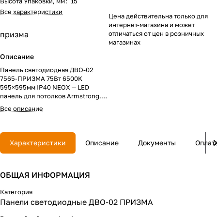
Высота Упаковки, мм
:
15
Все характеристики
Цена действительна только для
интернет-магазина и может
призма
отличаться от цен в розничных
магазинах
Описание
Панель светодиодная ДВО-02
7565-ПРИЗМА 75Вт 6500K
595×595мм IP40 NEOX — LED
панель для потолков Armstrong.
Мощность 75 Вт и световой поток
Все описание
около 7500 лм подходят для
освещения офисов и
коммерческих помещений,
холодный свет 6500K
Характеристики
Описание
Документы
Оплат
применяется для рабочих и
технических зон.
ОБЩАЯ ИНФОРМАЦИЯ
Категория
Панели светодиодные ДВО-02 ПРИЗМА