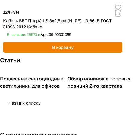
124 ₽/
м
4
Кабель ВВГ Пнг(А)-LS 3х2,5 ок (N, PE) - 0,66кВ ГОСТ
К
31996-2012 Кабэкс
3
В наличии: 15573
м
Арт.
00-00301069
В корзину
Статьи
Подвесные светодиодные
Обзор новинок и топовых
Освещение для офиса
Обзор новинок
светильники для офисов
позиций 2-го квартала
Назад к списку
С этим товаром покупают