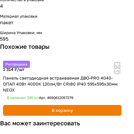
4
Материал упаковки
пакет
Ширина Упаковки, мм
595
Похожие товары
Распродажа
1 314 ₽/
шт
4
Панель светодиодная встраиваемая ДВО-PRO 4040-
Э
ОПАЛ 40Вт 4000К 120лм/Вт CRI80 IP40 595х595х30мм
NEOX
В наличии: 395
шт
Арт.
4690612057279
В корзину
Вас может заинтересовать