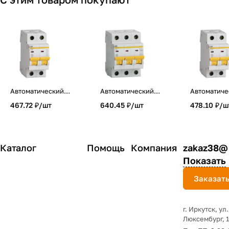
Автоматический
Автоматический
Автоматиче
выключатель
выключатель
выключате
467.72 ₽/
шт
640.45 ₽/
шт
478.10 ₽/
ш
ВА47-29 2Р 25А
ВА47-29 3Р 25А
ВА47-29 2Р
4,5кА
4,5кА
4,5кА
характеристика С
характеристика С
характерис
IEK
IEK
IEK
Каталог
Помощь
Компания
zakaz38@
Показать
Заказать
г. Иркутск, ул
Люксембург, 