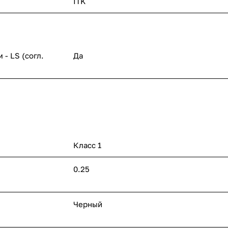
ITK
- LS (согл.
Да
Класс 1
0.25
Черный