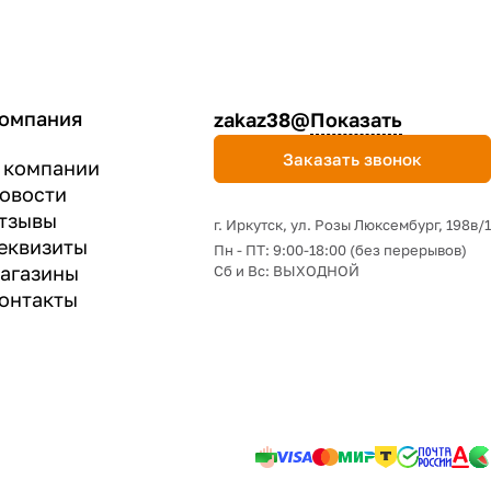
омпания
zakaz38@
Показать
Заказать звонок
 компании
овости
тзывы
г. Иркутск, ул. Розы Люксембург, 198в/1
еквизиты
Пн - ПТ: 9:00-18:00 (без перерывов)
агазины
Сб и Вс: ВЫХОДНОЙ
онтакты