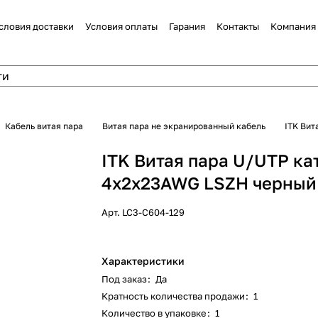
словия доставки
Условия оплаты
Гарания
Контакты
Компания
Кабель витая пара
Витая пара не экранированный кабель
ITK Вит
ITK Витая пара U/UTP кат
4x2х23AWG LSZH черный 
Арт.
LC3-C604-129
Характеристики
Под заказ
:
Да
Кратность количества продажи
:
1
Количество в упаковке
:
1