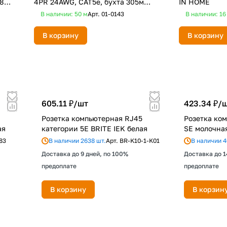
8
4PR 24AWG, CAT5e, бухта 305м
IN HOME
REXANT
В наличии: 50
м
Арт.
01-0143
В наличии: 1
В корзину
В корзину
605.11 ₽/
шт
423.34 ₽/
ш
Розетка компьютерная RJ45
Розетка ко
ая
категории 5E BRITE IEK белая
SE молочна
83
В наличии 2638 шт.
Арт.
BR-K10-1-K01
В наличии 4
Доставка до 9 дней, по 100%
Доставка до 1
предоплате
предоплате
В корзину
В корзин