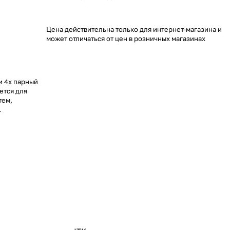
Цена действительна только для интернет-магазина и
может отличаться от цен в розничных магазинах
и 4х парный
ется для
тем,
ниями, для
уличной