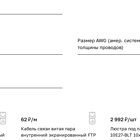
Размер AWG (амер. систем
толщины проводов)
62 ₽/
м
2 992 ₽/
шт
Кабель связи витая пара
Люстра под л
ый
внутренний экранированный FTP
10E27-BLT 10