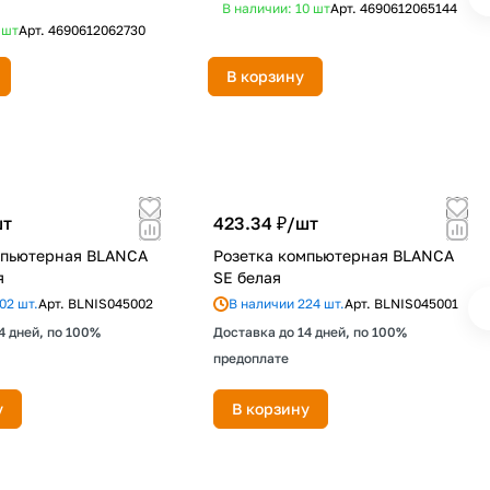
В наличии: 10
шт
Арт.
4690612065144
6
шт
Арт.
4690612062730
В корзину
т
423.34 ₽/
шт
мпьютерная BLANCA
Розетка компьютерная BLANCA
я
SE белая
02 шт.
Арт.
BLNIS045002
В наличии 224 шт.
Арт.
BLNIS045001
4 дней, по 100%
Доставка до 14 дней, по 100%
предоплате
у
В корзину