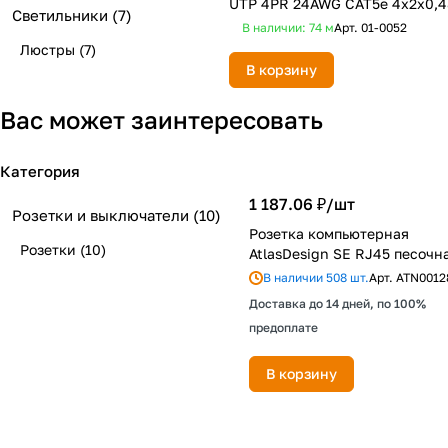
UTP 4PR 24AWG CAT5e 4х2х0,4
Светильники
(7)
CU серый 305м PROconnect
В наличии: 74
м
Арт.
01-0052
Люстры
(7)
В корзину
Вас может заинтересовать
Категория
1 187.06 ₽/
шт
Розетки и выключатели
(10)
Розетка компьютерная
Розетки
(10)
AtlasDesign SE RJ45 песочн
В наличии 508 шт.
Арт.
ATN0012
Доставка до 14 дней, по 100%
предоплате
В корзину