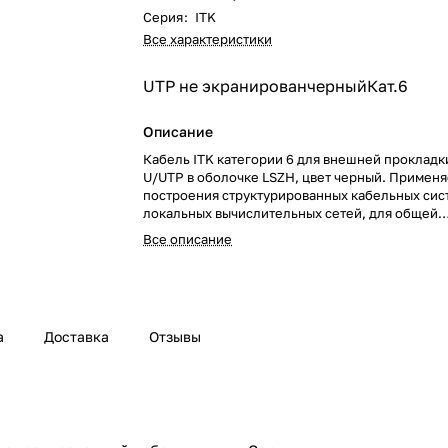
Серия
:
ITK
Все характеристики
UTP не экранирован
черный
Кат.6
Описание
Кабель ITK категории 6 для внешней прокладк
U/UTP в оболочке LSZH, цвет черный. Применя
построения структурированных кабельных сис
локальных вычислительных сетей, для общей
коммуникационной инфраструктуры между зда
Все описание
магистральных подсистем и для организации 
«последней мили».
а
Доставка
Отзывы