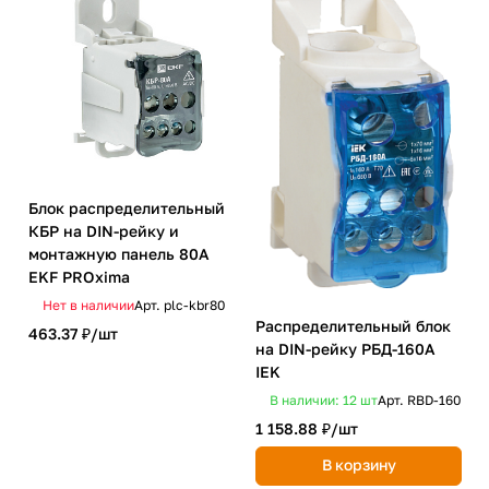
Блок распределительный
КБР на DIN-рейку и
монтажную панель 80A
EKF PROxima
Нет в наличии
Арт.
plc-kbr80
Распределительный блок
463.37 ₽/
шт
на DIN-рейку РБД-160А
IEK
В наличии: 12
шт
Арт.
RBD-160
1 158.88 ₽/
шт
В корзину