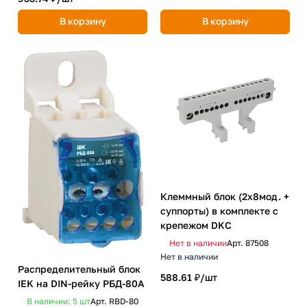
В корзину
В корзину
Клеммный блок (2х8мод. +
суппорты) в комплекте с
крепежом DKC
Нет в наличии
Арт.
87508
Нет в наличии
Распределительный блок
588.61 ₽/
шт
IEK на DIN-рейку РБД-80А
В наличии: 5
шт
Арт.
RBD-80