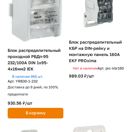
Блок распределительный
КБР на DIN-рейку и
Блок распределительный
монтажную панель 160A
проходной РБДп-95
EKF PROxima
232/100А DIN 1х95-
Нет в наличии
Арт.
plc-kbr160
4х16мм2 IEK
989.03 ₽/
шт
В наличии 966 шт.
Арт.
YRB30-1-232
Доставка до 9 дней, по 100%
предоплате
930.56 ₽/
шт
В корзину