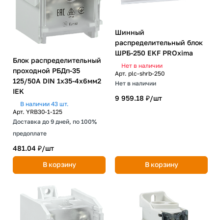
Шинный
распределительный блок
ШРБ-250 EKF PROxima
Блок распределительный
Нет в наличии
проходной РБДп-35
Арт.
plc-shrb-250
125/50А DIN 1х35-4х6мм2
Нет в наличии
IEK
9 959.18 ₽/
шт
В наличии 43 шт.
Арт.
YRB30-1-125
Доставка до 9 дней, по 100%
предоплате
481.04 ₽/
шт
В корзину
В корзину