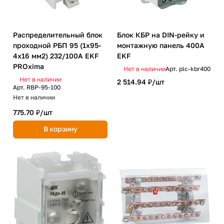
Распределительный блок
Блок КБР на DIN-рейку и
проходной РБП 95 (1х95-
монтажную панель 400A
4х16 мм2) 232/100А EKF
EKF
PROxima
Нет в наличии
Арт.
plc-kbr400
Нет в наличии
2 514.94 ₽/
шт
Арт.
RBP-95-100
Нет в наличии
775.70 ₽/
шт
В корзину