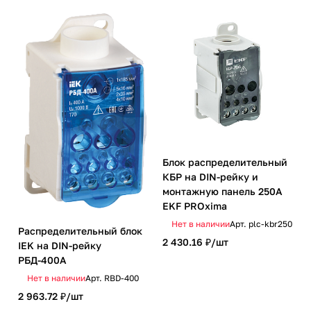
Блок распределительный
КБР на DIN-рейку и
монтажную панель 250A
EKF PROxima
Нет в наличии
Арт.
plc-kbr250
Распределительный блок
2 430.16 ₽/
шт
IEK на DIN-рейку
РБД-400А
Нет в наличии
Арт.
RBD-400
2 963.72 ₽/
шт