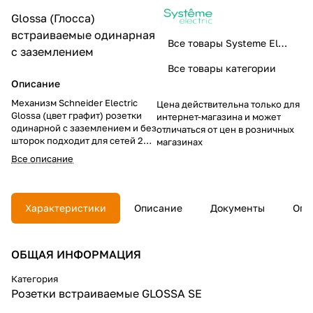
Glossa (Глосса)
встраиваемые
одинарная
Все товары Systeme Electric
с заземлением
Все товары категории
Описание
Механизм Schneider Electric
Цена действительна только для
Glossa (цвет графит) розетки
интернет-магазина и может
одинарной с заземлением и без
отличаться от цен в розничных
шторок подходит для сетей 250
магазинах
В, на ток 16 А. Заземляющий
Все описание
контакт обеспечивает
дополнительную защиту от
удара электрическим током.
При наличии заземления
Характеристики
Описание
Документы
Опл
электрический потенциал
уходит в землю, защищая
человека. Выполнен из
ОБЩАЯ ИНФОРМАЦИЯ
материала PС+ASA, стойкого к
УФ-излучению и появлению
царапин. Эргономичные
Категория
клеммы розеток расположены в
Розетки встраиваемые GLOSSA SE
один ряд.