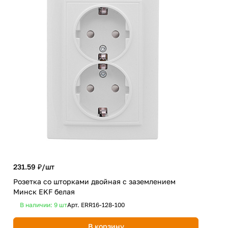
231.59 ₽/
шт
172
Розетка со шторками двойная с заземлением
Роз
Минск EKF белая
бел
В наличии: 9
шт
Арт.
ERR16-128-100
В 
В корзину