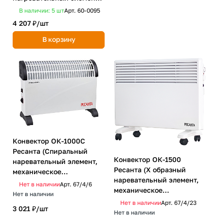
REXANT HOME
В наличии: 5
шт
Арт.
60-0095
4 207 ₽/
шт
В корзину
Конвектор ОК-1000С
Ресанта (Спиральный
Конвектор ОК-1500
наревательный элемент,
Ресанта (Х образный
механическое
наревательный элемент,
управление)
Нет в наличии
Арт.
67/4/6
механическое
Нет в наличии
управление)
Нет в наличии
Арт.
67/4/23
3 021 ₽/
шт
Нет в наличии