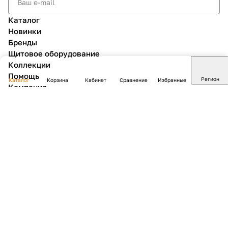
Каталог
Новинки
Бренды
Щитовое оборудование
Коллекции
Помощь
Регион
Каталог
Корзина
Кабинет
Сравнение
Избранные
Компания
zakaz38@
Показать
Заказать звонок
г. Иркутск, ул. Розы Люксембург, 198в/1
Пн - ПТ: 9:00-18:00 (без перерывов)
Сб и Вс: ВЫХОДНОЙ
© 2026 Электротехническая и кабельная продукция