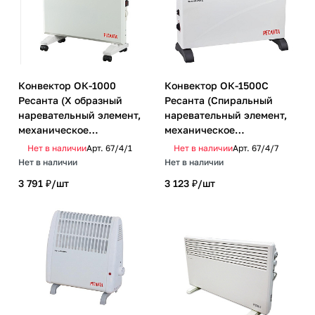
Конвектор ОК-1000
Конвектор ОК-1500С
Ресанта (Х образный
Ресанта (Спиральный
наревательный элемент,
наревательный элемент,
механическое
механическое
управление)
управление)
Нет в наличии
Арт.
67/4/1
Нет в наличии
Арт.
67/4/7
Нет в наличии
Нет в наличии
3 791 ₽/
шт
3 123 ₽/
шт