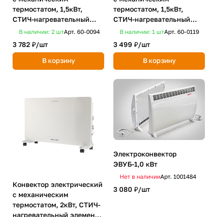
термостатом, 1,5кВт,
термостатом, 1,5кВт,
СТИЧ-нагревательный
СТИЧ-нагревательный
элемент REXANT HOME
элемент, ножки REXANT
В наличии: 2
шт
Арт.
60-0094
В наличии: 1
шт
Арт.
60-0119
3 782 ₽/
шт
3 499 ₽/
шт
В корзину
В корзину
Электроконвектор
ЭВУБ-1,0 кВт
Нет в наличии
Арт.
1001484
Конвектор электрический
3 080 ₽/
шт
с механическим
термостатом, 2кВт, СТИЧ-
нагревательный элемент