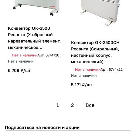
Конвектор ОК-2500
Ресанта (Х образный
наревательный элемент,
Конвектор ОК-2500СН
механическое
Ресанта (Спиральный,
управление)
настенный корпус,
Нет в наличии
Арт.
67/4/10
механический)
Нет в наличии
Нет в наличии
Арт.
67/4/22
6 708 ₽/
шт
Нет в наличии
5 171 ₽/
шт
1
2
Все
Подписаться
на новости и акции