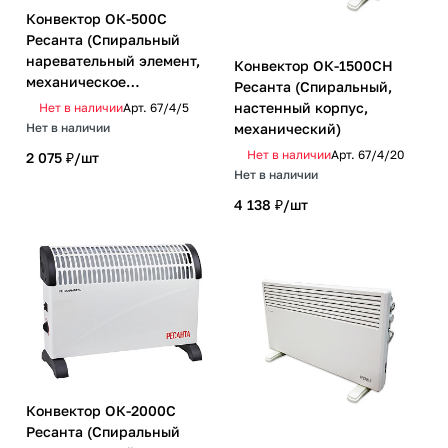
Конвектор ОК-500С
Ресанта (Спиральный
наревательный элемент,
Конвектор ОК-1500СН
механическое
Ресанта (Спиральный,
управление)
настенный корпус,
Нет в наличии
Арт.
67/4/5
механический)
Нет в наличии
Нет в наличии
Арт.
67/4/20
2 075 ₽/
шт
Нет в наличии
4 138 ₽/
шт
Конвектор ОК-2000С
Ресанта (Спиральный