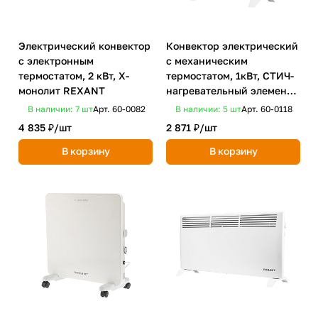
Электрический конвектор
Конвектор электрический
с электронным
с механическим
термостатом, 2 кВт, Х-
термостатом, 1кВт, СТИЧ-
монолит REXANT
нагревательный элемент,
ножки REXANT
В наличии: 7
шт
Арт.
60-0082
В наличии: 5
шт
Арт.
60-0118
4 835 ₽/
шт
2 871 ₽/
шт
В корзину
В корзину