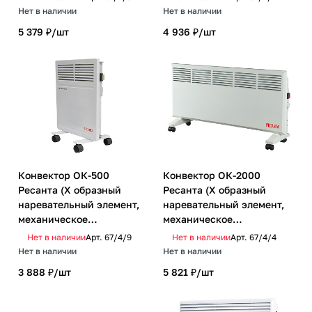
Нет в наличии
Нет в наличии
5 379 ₽/
шт
4 936 ₽/
шт
Конвектор ОК-500
Конвектор ОК-2000
Ресанта (Х образный
Ресанта (Х образный
наревательный элемент,
наревательный элемент,
механическое
механическое
управление)
управление)
Нет в наличии
Арт.
67/4/9
Нет в наличии
Арт.
67/4/4
Нет в наличии
Нет в наличии
3 888 ₽/
шт
5 821 ₽/
шт