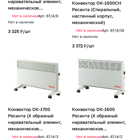
наревательный элемент,
Конвектор ОК-1000СН
механическое
Ресанта (Спиральный,
управление)
настенный корпус,
Нет в наличии
Арт.
67/4/8
механический)
Нет в наличии
Нет в наличии
Арт.
67/4/19
3 325 ₽/
шт
Нет в наличии
3 372 ₽/
шт
Конвектор ОК-1700
Конвектор ОК-1600
Ресанта (Х образный
Ресанта (Х образный
наревательный элемент,
наревательный элемент,
механическое
механическое
управление)
управление)
Нет в наличии
Арт.
67/4/3
Нет в наличии
Арт.
67/4/2