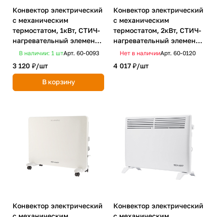
Конвектор электрический
Конвектор электрический
с механическим
с механическим
термостатом, 1кВт, СТИЧ-
термостатом, 2кВт, СТИЧ-
нагревательный элемент
нагревательный элемент,
REXANT HOME
ножки REXANT
В наличии: 1
шт
Арт.
60-0093
Нет в наличии
Арт.
60-0120
3 120 ₽/
шт
4 017 ₽/
шт
В корзину
Конвектор электрический
Конвектор электрический
с механическим
с механическим