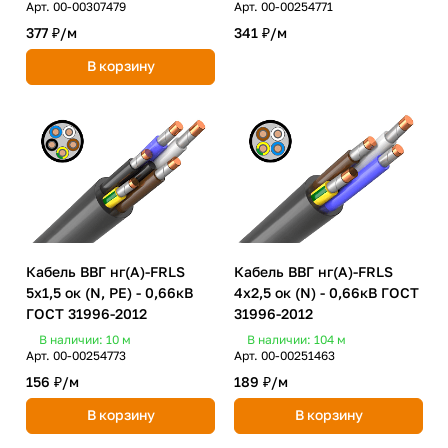
Арт.
00-00307479
Арт.
00-00254771
377 ₽/
м
341 ₽/
м
В корзину
Кабель ВВГ нг(А)-FRLS
Кабель ВВГ нг(А)-FRLS
5х1,5 ок (N, PE) - 0,66кВ
4х2,5 ок (N) - 0,66кВ ГОСТ
ГОСТ 31996-2012
31996-2012
В наличии: 10
м
В наличии: 104
м
Арт.
00-00254773
Арт.
00-00251463
156 ₽/
м
189 ₽/
м
В корзину
В корзину