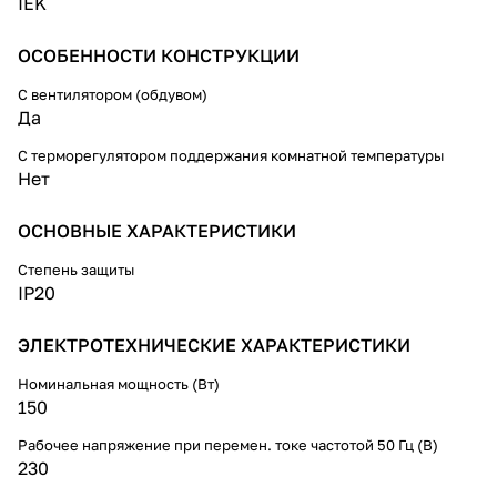
IEK
терморегулятором
используется для поддержания
требуемой температуры внутри
ОСОБЕННОСТИ КОНСТРУКЦИИ
шкафа и организации
стабильной работы
С вентилятором (обдувом)
установленного оборудования.
Да
Может быть использован в
электрооборудовании
С терморегулятором поддержания комнатной температуры
переменного тока частотой 50
Нет
Гц и напряжением до 230 В.
Динамическая система нагрева
ОСНОВНЫЕ ХАРАКТЕРИСТИКИ
воздуха максимально
эффективна при длительных
режимах работы. Подключение
Степень защиты
посредством зажимов делает
IP20
монтаж максимально простым и
быстрым.
ЭЛЕКТРОТЕХНИЧЕСКИЕ ХАРАКТЕРИСТИКИ
Номинальная мощность (Вт)
150
Рабочее напряжение при перемен. токе частотой 50 Гц (В)
230