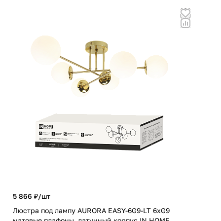
5 866 ₽/
шт
7 4
Люстра под лампу AURORA EASY-6G9-LT 6xG9
Люс
матовые плафоны, латунный корпус IN HOME
мат