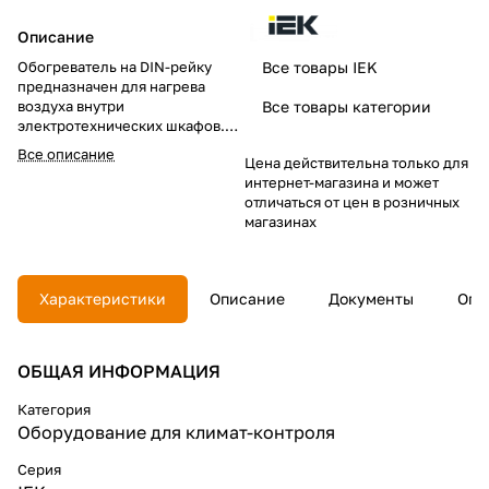
Описание
Обогреватель на DIN-рейку
Все товары IEK
предназначен для нагрева
воздуха внутри
Все товары категории
электротехнических шкафов.
Создаваемый конвекционных
Все описание
Цена действительна только для
воздушный поток
интернет-магазина и может
предотвращает образование
отличаться от цен в розничных
областей с низкой
магазинах
температурой и защищает
электрические компоненты от
образования конденсата и
замерзании при перепадах
Характеристики
Описание
Документы
Опл
температуры, а также коррозии
металлических элементов
активного оборудования.
Наличие калорифера с
ОБЩАЯ ИНФОРМАЦИЯ
саморегулированием
обеспечивает естественную
Категория
циркуляцию нагретого воздуха
Оборудование для климат-контроля
внутри шкафа и позволяет
избежать перегрева. При
Серия
установке в паре с