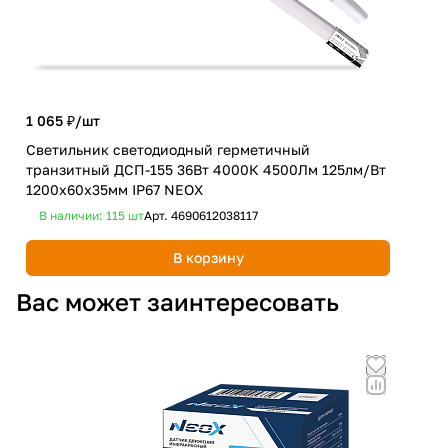
1 065 ₽/
шт
1 4
Светильник светодиодный герметичный
Све
транзитный ДСП-155 36Вт 4000К 4500Лм 125лм/Вт
тра
1200х60х35мм IP67 NEOX
Вт 
В наличии: 115
шт
Арт.
4690612038117
В 
В корзину
Вас может заинтересовать