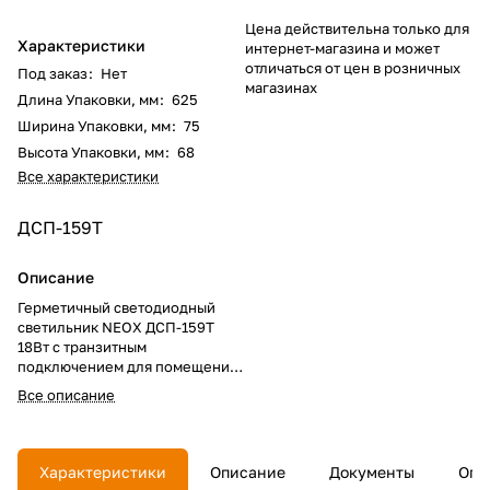
Цена действительна только для
Характеристики
интернет-магазина и может
отличаться от цен в розничных
Под заказ
:
Нет
магазинах
Длина Упаковки, мм
:
625
Ширина Упаковки, мм
:
75
Высота Упаковки, мм
:
68
Все характеристики
ДСП-159Т
Описание
Герметичный светодиодный
светильник NEOX ДСП-159Т
18Вт с транзитным
подключением для помещений
с повышенной влажностью и
Все описание
запыленностью. Модель с
холодным светом 6500К и
световым потоком 1890 люмен.
Характеристики: степень
Характеристики
Описание
Документы
Опл
защиты IP65, корпус из ABS-