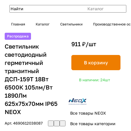
Каталог
Главная
Каталог
Светильники
Производственное о
Распродажа
911 ₽/
шт
Светильник
светодиодный
герметичный
В корзину
транзитный
ДСП-159Т 18Вт
В наличии: 24
шт
6500К 105лм/Вт
1890Лм
625х75х70мм IP65
NEOX
Все товары NEOX
Арт.
4690612038087
Все товары категории