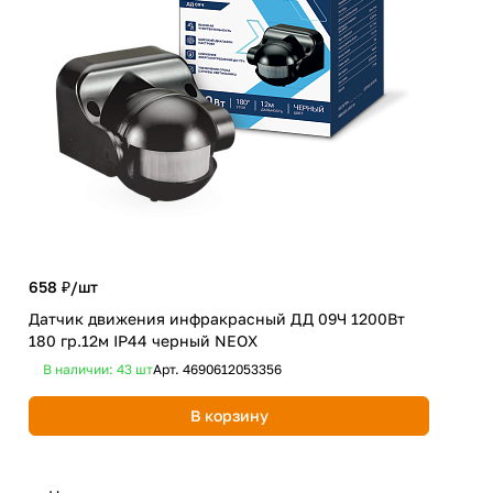
658 ₽/
шт
588
Датчик движения инфракрасный ДД 09Ч 1200Вт
Дат
180 гр.12м IP44 черный NEOX
360
В наличии: 43
шт
Арт.
4690612053356
В 
В корзину