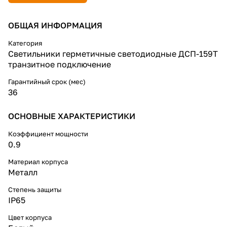
пластика, эффективность 105
лм/Вт, длина 625 мм,
ОБЩАЯ ИНФОРМАЦИЯ
транзитная схема подключения.
Категория
Светильники герметичные светодиодные ДСП-159Т
транзитное подключение
Гарантийный срок (мес)
36
ОСНОВНЫЕ ХАРАКТЕРИСТИКИ
Коэффициент мощности
0.9
Материал корпуса
Металл
Степень защиты
IP65
Цвет корпуса