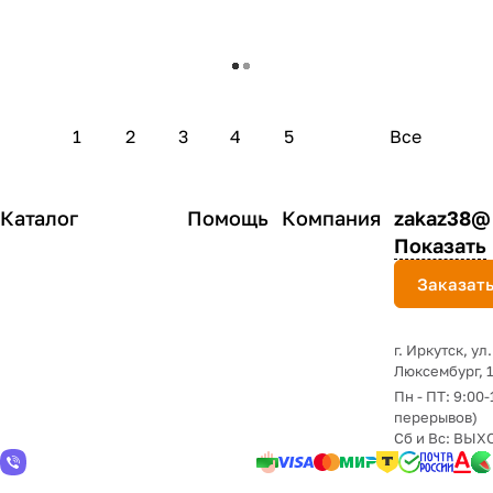
Загрузить еще
1
2
3
4
5
Все
Каталог
Помощь
Компания
zakaz38@
Показать
Заказать
г. Иркутск, ул
Люксембург, 
Пн - ПТ: 9:00-
перерывов)
Сб и Вс: ВЫ