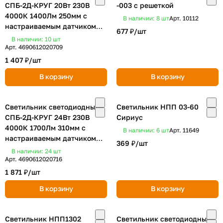
СПБ-2Д-КРУГ 20Вт 230В
-003 с решеткой
4000К 1400Лм 250мм с
В наличии: 8
шт
Арт.
10112
настраиваемым датчиком
677 ₽/
шт
белый IN HOME
В наличии: 10
шт
Арт.
4690612020709
1 407 ₽/
шт
В корзину
В корзину
Светильник светодиодный
Светильник НПП 03-60
СПБ-2Д-КРУГ 24Вт 230В
Сириус
4000К 1700Лм 310мм с
В наличии: 6
шт
Арт.
11649
настраиваемым датчиком
369 ₽/
шт
белый IN HOME
В наличии: 24
шт
Арт.
4690612020716
1 871 ₽/
шт
В корзину
В корзину
Светильник НПП1302
Светильник светодиодный