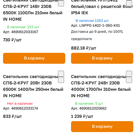
СПБ-2-КРУГ 14Вт 230В
белый/овал с решеткой 60Вт
6500К 1100Лм 210мм белый
IP54 IEK
IN HOME
В наличии 1263 шт.
Арт.
LNPP0-1402-1-060-K01
В наличии: 153
шт
Доставка до 9 дней, по 100%
Арт.
4690612033167
предоплате
730 ₽/
шт
882.18 ₽/
шт
В корзину
В корзину
Светильник светодиодный
Светильник светодиодный
СПБ-2-КРУГ 20Вт 230В
СПБ-2-КРУГ 24Вт 230В
6500К 1400Лм 250мм белый
4000К 1700Лм 310мм белый
IN HOME
IN HOME
Нет в наличии
В наличии: 5
шт
Арт.
4690612033174
Арт.
4690612020662
833 ₽/
шт
1 239 ₽/
шт
В корзину