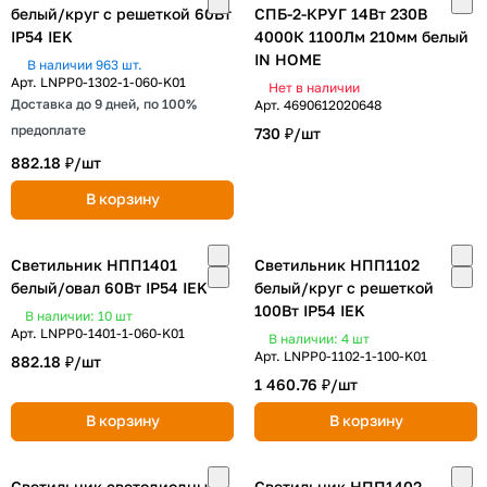
белый/круг с решеткой 60Вт
СПБ-2-КРУГ 14Вт 230В
IP54 IEK
4000К 1100Лм 210мм белый
IN HOME
В наличии 963 шт.
Арт.
LNPP0-1302-1-060-K01
Нет в наличии
Доставка до 9 дней, по 100%
Арт.
4690612020648
предоплате
730 ₽/
шт
882.18 ₽/
шт
В корзину
Светильник НПП1401
Светильник НПП1102
белый/овал 60Вт IP54 IEK
белый/круг с решеткой
100Вт IP54 IEK
В наличии: 10
шт
Арт.
LNPP0-1401-1-060-K01
В наличии: 4
шт
Арт.
LNPP0-1102-1-100-K01
882.18 ₽/
шт
1 460.76 ₽/
шт
В корзину
В корзину
Светильник светодиодный
Светильник НПП1402