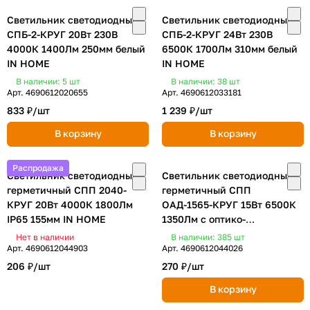
Светильник светодиодный
Светильник светодиодный
СПБ-2-КРУГ 20Вт 230В
СПБ-2-КРУГ 24Вт 230В
4000К 1400Лм 250мм белый
6500К 1700Лм 310мм белый
IN HOME
IN HOME
В наличии: 5
шт
В наличии: 38
шт
Арт.
4690612020655
Арт.
4690612033181
833 ₽/
шт
1 239 ₽/
шт
В корзину
В корзину
Распродажа
Светильник светодиодный
Светильник светодиодный
герметичный СПП 2040-
герметичный СПП
КРУГ 20Вт 4000К 1800Лм
ОAД-1565-КРУГ 15Вт 6500К
IP65 155мм IN HOME
1350Лм с оптико-
акустическим датчиком IP65
Нет в наличии
В наличии: 385
шт
140мм IN HOME
Арт.
4690612044903
Арт.
4690612044026
206 ₽/
шт
270 ₽/
шт
В корзину