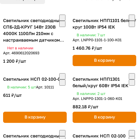
Светильник светодиодный
Светильник НПП1101 белый/
СПБ-2Д-КРУГ 14Вт 230В
круг 100Вт IP54 IEK
4000К 1100Лм 210мм с
В наличии: 7
шт
настраиваемым датчиком
Арт.
LNPP0-1101-1-100-K01
белый IN HOME
1 460.76 ₽/
шт
Нет в наличии
Арт.
4690612020693
В корзину
1 200 ₽/
шт
Светильник НСП 02-100-001
Светильник НПП1301
белый/круг 60Вт IP54 IEK
В наличии: 5
шт
Арт.
10111
В наличии: 2
шт
611 ₽/
шт
Арт.
LNPP0-1301-1-060-K01
882.18 ₽/
шт
В корзину
В корзину
Светильник светодиодный
Светильник НСП 02-100