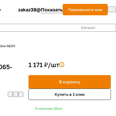
zakaz38@
Показать
Перезвоните мне
я
Каталог
30мм NEOX
1 171 ₽/
шт
065-
В корзину
Купить в 1 клик
В наличии: 69
шт