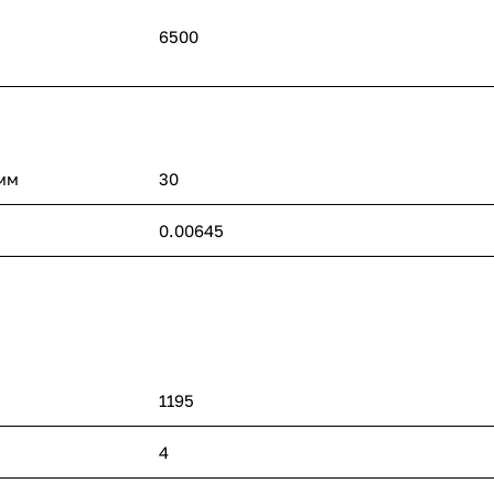
6500
 мм
30
0.00645
1195
4