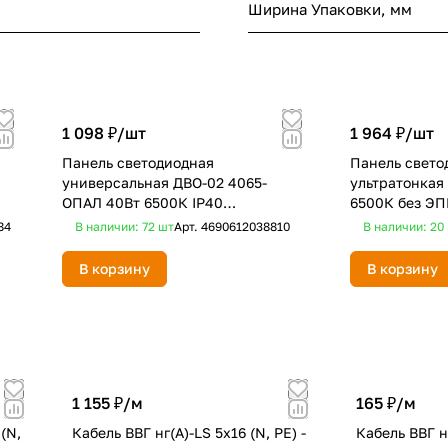
Ширина Упаковки, мм
1 098 ₽/
шт
1 964 ₽/
шт
Панель светодиодная
Панель свето
универсальная ДВО-02 4065-
ультратонкая
ОПАЛ 40Вт 6500К IP40
6500К без ЭП
595х595х22мм NEOX
595х595х8,5
84
В наличии: 72
шт
Арт.
4690612038810
В наличии: 20
В корзину
В корзину
1 155 ₽/
м
165 ₽/
м
(N,
Кабель ВВГ нг(А)-LS 5х16 (N, PE) -
Кабель ВВГ нг