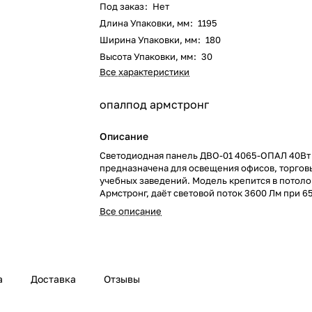
Под заказ
:
Нет
Длина Упаковки, мм
:
1195
Ширина Упаковки, мм
:
180
Высота Упаковки, мм
:
30
Все характеристики
опал
под армстронг
Описание
Светодиодная панель ДВО-01 4065-ОПАЛ 40В
предназначена для освещения офисов, торговы
учебных заведений. Модель крепится в потоло
Армстронг, даёт световой поток 3600 Лм при 6
Характеристики: IP40, напряжение 207-253В, 
Все описание
рассеиватель для мягкого света без бликов.
а
Доставка
Отзывы