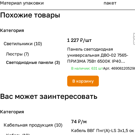
Материал упаковки
пакет
Похожие товары
Категория
1 227 ₽/
шт
Светильники
(10)
Панель светодиодная
Люстры
(7)
универсальная ДВО-02 7565-
ПРИЗМА 75Вт 6500K IP40
Светодиодные панели
(3)
595х595х19мм NEOX
В наличии: 631
шт
Арт.
46906120529
В корзину
Вас может заинтересовать
Категория
74 ₽/
м
Кабельная продукция
(10)
Кабель ВВГ Пнг(А)-LS 3х1,5 ок 