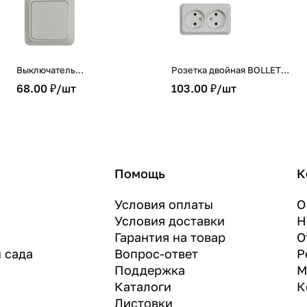
Выключатель
Розетка двойная BOLLETO
одноклавишный BOLLETO
белая накладная 7102 IN
68.00 ₽/
шт
103.00 ₽/
шт
белый накладной 7021 IN
HOME
HOME
Помощь
К
Условия оплаты
О
Условия доставки
Н
Гарантия на товар
О
и сада
Вопрос-ответ
Р
Поддержка
М
Каталоги
К
Листовки