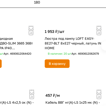
180
1 953 ₽/
шт
диодная
Люстра под лампу LOFT EASY-
 ДВО-SLIM 3665 36Вт
8E27-BLT 8хЕ27 черный, латунь IN
РА IP40
HOME
мм NEOX
шт
Арт.
4690612064420
В наличии: 20
шт
Арт.
4690612062679
В корзину
457 ₽/
м
(А)-LS 4х2,5 ок (N) -
Кабель ВВГ нг(А)-LS 1х25 мк (N) -