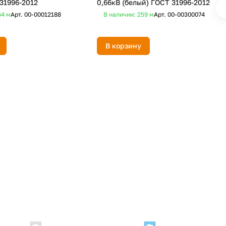
31996-2012
0,66кВ (белый) ГОСТ 31996-2012
64
м
Арт.
00-00012188
В наличии: 259
м
Арт.
00-00300074
В корзину