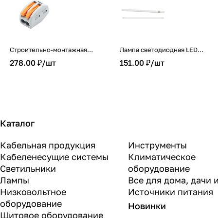
Строительно-монтажная
Лампа светодиодная LED-
клемма СМК 222-412
T8-М-PRO 20Вт 230В G13
278.00 ₽/
шт
151.00 ₽/
шт
(25шт./упак.) IN HOME
6500К 2000Лм 1200мм
матовая неповоротная IN
HOME
Каталог
Кабельная продукция
Инструменты
Кабеленесущие системы
Климатическое
Светильники
оборудование
Лампы
Все для дома, дачи 
Низковольтное
Источники питания
оборудование
Новинки
Щитовое оборудование