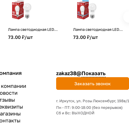
Лампа светодиодная LED-
Лампа светодиодная LED-
A60-VC 15Вт 230В Е27
A60-VC 15Вт 230В Е27
73.00 ₽/
шт
73.00 ₽/
шт
4000К 1430Лм IN HOME
6500К 1430Лм IN HOME
омпания
zakaz38@
Показать
Заказать звонок
 компании
овости
тзывы
г. Иркутск, ул. Розы Люксембург, 198в/1
еквизиты
Пн - ПТ: 9:00-18:00 (без перерывов)
агазины
Сб и Вс: ВЫХОДНОЙ
онтакты