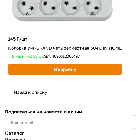
624
Вык
145 ₽/
шт
нак
Колодка У-4-GRAND четырехместная 5040 IN HOME
ант
В наличии: 33
шт
Арт.
4690612000497
В 
В корзину
Назад к списку
Подписаться
на новости и акции
Каталог
Новинки