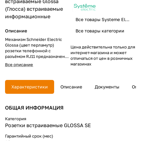
встраиваемые
Glossa
(Глосса)
встраиваемые
информационные
Все товары Systeme Electric
Описание
Все товары категории
Механизм Schneider Electric
Glossa (цвет перламутр)
Цена действительна только для
розетки телефонной с
интернет-магазина и может
разъёмом RJ11 предназначен
отличаться от цен в розничных
для удобного и быстрого
магазинах
Все описание
подключения вашего телефона,
модема или факса к
телефонной сети. Выполнен из
материала PС+ASA, стойкого к
Характеристики
Описание
Документы
Опл
УФ-излучению и появлению
царапин.
ОБЩАЯ ИНФОРМАЦИЯ
Категория
Розетки встраиваемые GLOSSA SE
Гарантийный срок (мес)