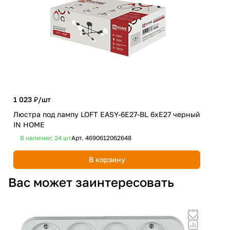
1 023 ₽/
шт
1 5
Люстра под лампу LOFT EASY-6E27-BL 6хЕ27 черный
Люс
IN HOME
чер
В наличии: 24
шт
Арт.
4690612062648
В 
В корзину
Вас может заинтересовать