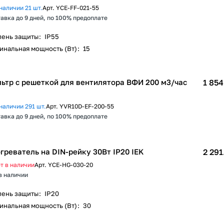
наличии 21 шт.
Арт.
YCE-FF-021-55
авка до 9 дней, по 100% предоплате
пень защиты
:
IP55
инальная мощность (Вт)
:
15
ьтр c решеткой для вентилятора ВФИ 200 м3/час
1 854
наличии 291 шт.
Арт.
YVR10D-EF-200-55
авка до 9 дней, по 100% предоплате
греватель на DIN-рейку 30Вт IP20 IEK
2 291
т в наличии
Арт.
YCE-HG-030-20
в наличии
пень защиты
:
IP20
инальная мощность (Вт)
:
30