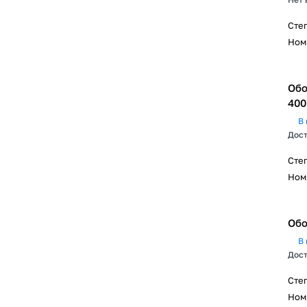
Сте
Ном
Обо
400
В 
Дост
Сте
Ном
Обо
В 
Дост
Сте
Ном