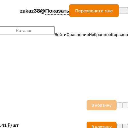
zakaz38@
Показать
Перезвоните мне
Каталог
Войти
Сравнение
Избранное
Корзина
В корзину
.41 ₽/
шт
В корзину