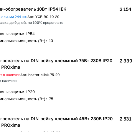
и-обогреватель 10Вт IP54 IEK
2 154
наличии 244 шт.
Арт.
YCE-RC-10-20
авка до 9 дней, по 100% предоплате
пень защиты
:
IP54
инальная мощность (Вт)
:
10
греватель на DIN-рейку клеммный 75Вт 230В IP20
2 339
 PROxima
т в наличии
Арт.
heater-click-75-20
в наличии
пень защиты
:
IP20
инальная мощность (Вт)
:
75
греватель на DIN-рейку клеммный 45Вт 230В IP20
2 531
 PROxima