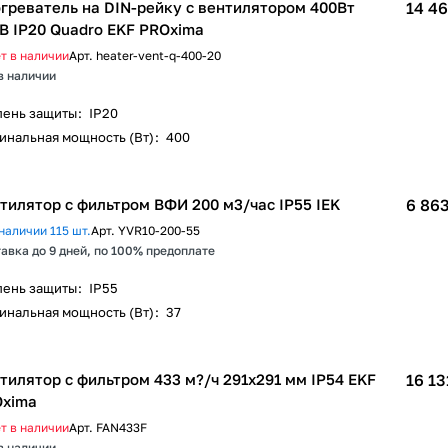
греватель на DIN-рейку с вентилятором 400Вт
14 46
В IP20 Quadro EKF PROxima
т в наличии
Арт.
heater-vent-q-400-20
в наличии
пень защиты
:
IP20
инальная мощность (Вт)
:
400
тилятор с фильтром ВФИ 200 м3/час IP55 IEK
6 863
наличии 115 шт.
Арт.
YVR10-200-55
авка до 9 дней, по 100% предоплате
пень защиты
:
IP55
инальная мощность (Вт)
:
37
тилятор с фильтром 433 м?/ч 291x291 мм IP54 EKF
16 13
xima
т в наличии
Арт.
FAN433F
в наличии