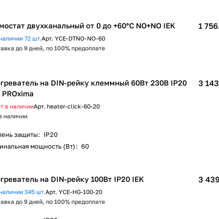
мостат двухканальный от 0 до +60°C NO+NO IEK
1 756
наличии 72 шт.
Арт.
YCE-DTNO-NO-60
авка до 9 дней, по 100% предоплате
греватель на DIN-рейку клеммный 60Вт 230В IP20
3 143
 PROxima
т в наличии
Арт.
heater-click-60-20
в наличии
пень защиты
:
IP20
инальная мощность (Вт)
:
60
греватель на DIN-рейку 100Вт IP20 IEK
3 439
наличии 345 шт.
Арт.
YCE-HG-100-20
авка до 9 дней, по 100% предоплате