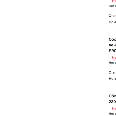
Не
Нет 
Сте
Ном
Обо
вен
PRO
Не
Нет 
Сте
Ном
Обо
230
Не
Нет 