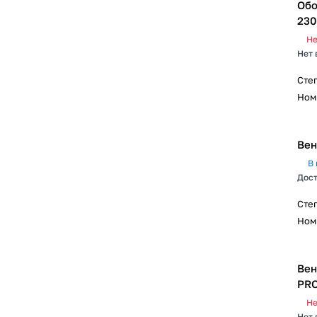
Обо
230
Не
Нет 
Сте
Ном
Вен
В 
Дост
Сте
Ном
Вен
PRO
Не
Нет 