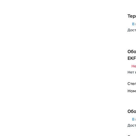
Тер
В 
Дост
Обо
EKF
Не
Нет 
Сте
Ном
Обо
В 
Дост