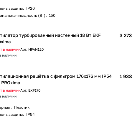
пень защиты
:
IP20
инальная мощность (Вт)
:
150
тилятор турбированный настенный 18 Вт EKF
3 273
xima
т в наличии
Арт.
HFAN120
в наличии
тиляционная решётка с фильтром 176x176 мм IP54
1 938
 PROxima
т в наличии
Арт.
EXF170
в наличии
ериал
:
Пластик
пень защиты
:
IP54