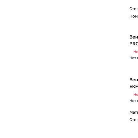
Сте
Ном
Вен
PRO
Не
Нет 
Вен
EKF
Не
Нет 
Мат
Сте