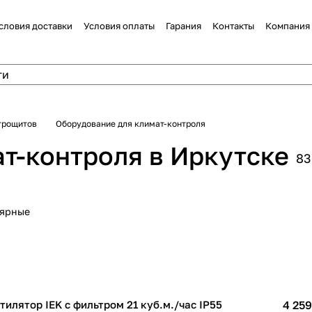
словия доставки
Условия оплаты
Гарания
Контакты
Компания
трощитов
Оборудование для климат-контроля
т-контроля в Иркутске
83
лярные
тилятор IEK с фильтром 21 куб.м./час IP55
4 259