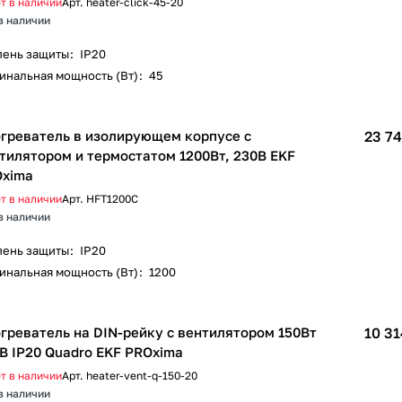
т в наличии
Арт.
heater-click-45-20
в наличии
пень защиты
:
IP20
инальная мощность (Вт)
:
45
греватель в изолирующем корпусе с
23 74
тилятором и термостатом 1200Вт, 230В EKF
xima
т в наличии
Арт.
HFT1200C
в наличии
пень защиты
:
IP20
инальная мощность (Вт)
:
1200
греватель на DIN-рейку с вентилятором 150Вт
10 31
В IP20 Quadro EKF PROxima
т в наличии
Арт.
heater-vent-q-150-20
в наличии