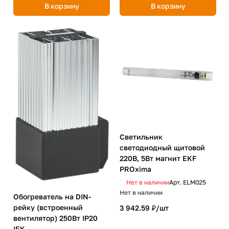
В корзину
В корзину
Светильник
светодиодный щитовой
220В, 5Вт магнит EKF
PROxima
Нет в наличии
Арт.
ELM025
Нет в наличии
Обогреватель на DIN-
рейку (встроенный
3 942.59 ₽/
шт
вентилятор) 250Вт IP20
IEK