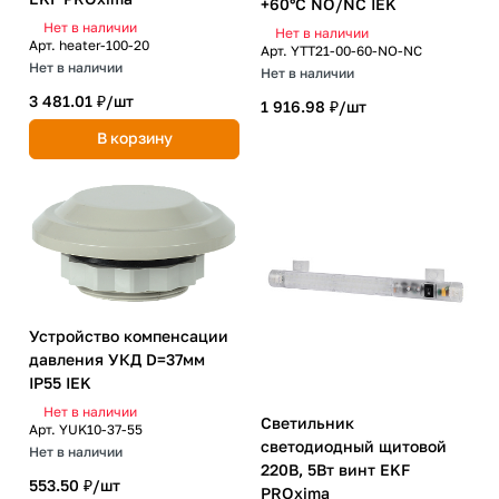
+60°C NO/NC IEK
Нет в наличии
Нет в наличии
Арт.
heater-100-20
Арт.
YTT21-00-60-NO-NC
Нет в наличии
Нет в наличии
3 481.01 ₽/
шт
1 916.98 ₽/
шт
В корзину
Устройство компенсации
давления УКД D=37мм
IP55 IEK
Нет в наличии
Светильник
Арт.
YUK10-37-55
светодиодный щитовой
Нет в наличии
220В, 5Вт винт EKF
553.50 ₽/
шт
PROxima