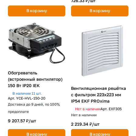
726.33 ₽/
шт
В корзину
В корзину
Обогреватель
(встроенный вентилятор)
150 Вт IP20 IEK
Вентиляционная решётка
В наличии 11 шт.
с фильтром 223x223 мм
Арт.
YCE-HVL-150-20
IP54 EKF PROxima
Доставка до 9 дней, по 100%
Нет в наличии
Арт.
EXF305
предоплате
Нет в наличии
9 207.57 ₽/
шт
2 219.34 ₽/
шт
В корзину
В корзину